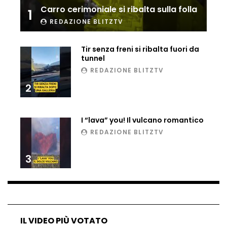
Carro cerimoniale si ribalta sulla folla
1
Ucraina, ecco come gli F16 intercettano
i droni russi
REDAZIONE BLITZTV
Tir senza freni si ribalta fuori da
tunnel
Tir bloccato sul passaggio a livello:
REDAZIONE BLITZTV
treno lo distrugge
2
Parco divertimenti, attrazione cede
I “lava” you! Il vulcano romantico
all’improvviso
REDAZIONE BLITZTV
3
Auto fuori controllo in Guatemala,
tragedia a Petén
Russia sotto zero: fiumi congelati e navi
IL VIDEO PIÙ VOTATO
rompighiaccio a Mosca