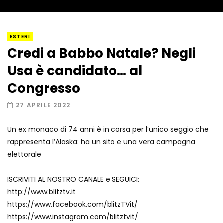
I “lava” you! Il vulcano romantico
ESTERI
Credi a Babbo Natale? Negli
Usa è candidato… al
Amiocuggino fa saltare in aria il drone
Congresso
27 APRILE 2022
Un ex monaco di 74 anni è in corsa per l’unico seggio che
Record di baci in 30 secondi
rappresenta l’Alaska: ha un sito e una vera campagna
elettorale
ISCRIVITI AL NOSTRO CANALE e SEGUICI:
Due navi USA si scontrano in mare
http://www.blitztv.it
https://www.facebook.com/blitzTVit/
https://www.instagram.com/blitztvit/