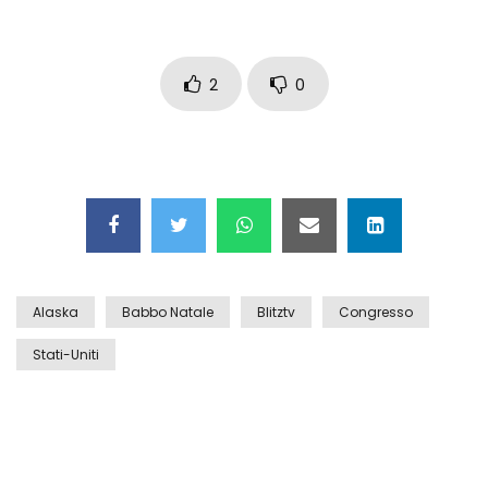
Auto coperta dal letame dopo
incidente
2
0
Nei casinò arriva il cambio oro
automatico
Esplode cabina elettrica sotterranea
Alaska
Babbo Natale
Blitztv
Congresso
Grattacielo crolla per un incendio
Stati-Uniti
Il gelo estremo crea un vulcano
incredibile