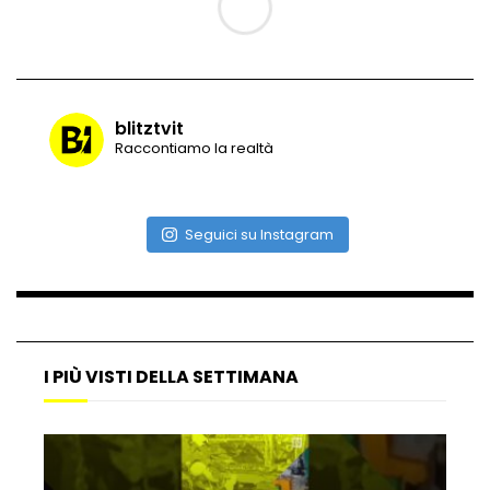
Vulcano di ghiaccio a New York #neve
#snow
blitztvit
Raccontiamo la realtà
Ammiocuggino con la ruspa… finisce
male
Seguici su Instagram
Atterraggio di emergenza tra le auto:
attimi di paura
I PIÙ VISTI DELLA SETTIMANA
Incidente aereo a Mogadiscio, aereo
perde il controllo