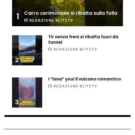
Ucraina, ecco come gli F16 intercettano
Carro cerimoniale si ribalta sulla folla
i droni russi
1
REDAZIONE BLITZTV
Tir senza freni si ribalta fuori da
Tir bloccato sul passaggio a livello:
tunnel
treno lo distrugge
REDAZIONE BLITZTV
2
Parco divertimenti, attrazione cede
all’improvviso
I “lava” you! Il vulcano romantico
REDAZIONE BLITZTV
Auto fuori controllo in Guatemala,
3
tragedia a Petén
Russia sotto zero: fiumi congelati e navi
rompighiaccio a Mosca