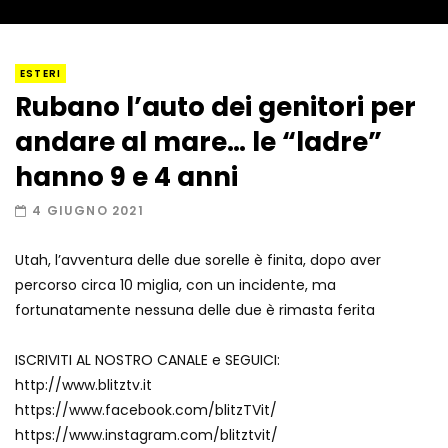
I “lava” you! Il vulcano romantico
ESTERI
Rubano l’auto dei genitori per
andare al mare… le “ladre”
Amiocuggino fa saltare in aria il drone
hanno 9 e 4 anni
4 GIUGNO 2021
Utah, l’avventura delle due sorelle è finita, dopo aver
Record di baci in 30 secondi
percorso circa 10 miglia, con un incidente, ma
fortunatamente nessuna delle due è rimasta ferita
ISCRIVITI AL NOSTRO CANALE e SEGUICI:
Due navi USA si scontrano in mare
http://www.blitztv.it
https://www.facebook.com/blitzTVit/
https://www.instagram.com/blitztvit/