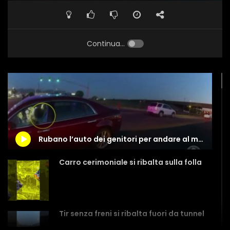
Continua...
Rubano l’auto dei genitori per andare al mare… le “ladre” hanno 9 e 4 anni
Carro cerimoniale si ribalta sulla folla
Tir senza freni si ribalta fuori da tunnel