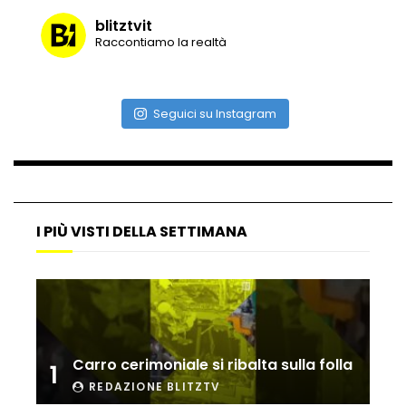
blitztvit
Raccontiamo la realtà
Vulcano di ghiaccio a New York #neve
#snow
Seguici su Instagram
Ammiocuggino con la ruspa… finisce
male
I PIÙ VISTI DELLA SETTIMANA
Atterraggio di emergenza tra le auto:
attimi di paura
Incidente aereo a Mogadiscio, aereo
perde il controllo
Carro cerimoniale si ribalta sulla folla
1
REDAZIONE BLITZTV