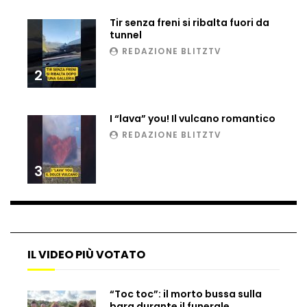
Ucraina, ecco come gli F16 intercettano
Tir senza freni si ribalta fuori da
i droni russi
tunnel
REDAZIONE BLITZTV
2
Tir bloccato sul passaggio a livello:
treno lo distrugge
I “lava” you! Il vulcano romantico
REDAZIONE BLITZTV
Parco divertimenti, attrazione cede
all’improvviso
3
Auto fuori controllo in Guatemala,
tragedia a Petén
IL VIDEO PIÙ VOTATO
Russia sotto zero: fiumi congelati e navi
“Toc toc”: il morto bussa sulla
rompighiaccio a Mosca
bara durante il funerale