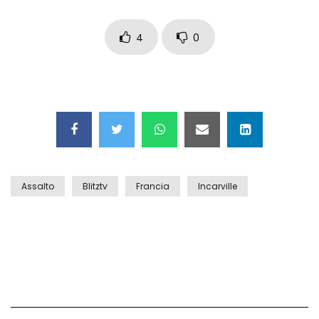
Auto coperta dal letame dopo
incidente
4
0
Nei casinò arriva il cambio oro
automatico
Esplode cabina elettrica sotterranea
Assalto
Blitztv
Francia
Incarville
Grattacielo crolla per un incendio
Il gelo estremo crea un vulcano
incredibile