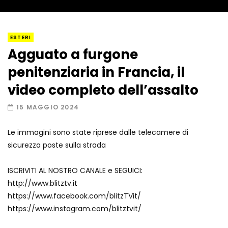
I “lava” you! Il vulcano romantico
ESTERI
Agguato a furgone
penitenziaria in Francia, il
Amiocuggino fa saltare in aria il drone
video completo dell’assalto
15 MAGGIO 2024
Le immagini sono state riprese dalle telecamere di
Record di baci in 30 secondi
sicurezza poste sulla strada
ISCRIVITI AL NOSTRO CANALE e SEGUICI:
http://www.blitztv.it
Due navi USA si scontrano in mare
https://www.facebook.com/blitzTVit/
https://www.instagram.com/blitztvit/