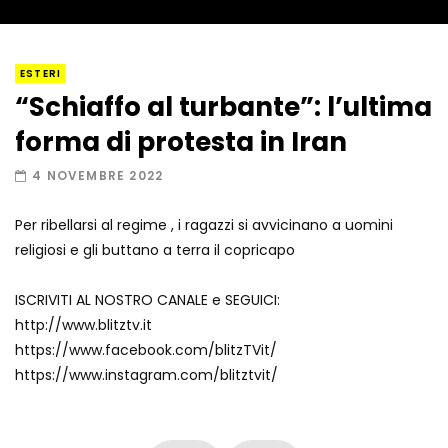
I “lava” you! Il vulcano romantico
ESTERI
“Schiaffo al turbante”: l’ultima
forma di protesta in Iran
Amiocuggino fa saltare in aria il drone
4 NOVEMBRE 2022
Per ribellarsi al regime , i ragazzi si avvicinano a uomini
religiosi e gli buttano a terra il copricapo
Record di baci in 30 secondi
ISCRIVITI AL NOSTRO CANALE e SEGUICI:
http://www.blitztv.it
https://www.facebook.com/blitzTVit/
Due navi USA si scontrano in mare
https://www.instagram.com/blitztvit/