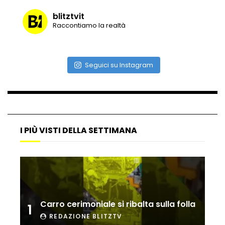
blitztvit
Raccontiamo la realtà
Vulcano di ghiaccio a New York #neve
#snow
Seguici su Instagram
Ammiocuggino con la ruspa… finisce
male
I PIÙ VISTI DELLA SETTIMANA
Atterraggio di emergenza tra le auto:
attimi di paura
Incidente aereo a Mogadiscio, aereo
perde il controllo
Carro cerimoniale si ribalta sulla folla
1
REDAZIONE BLITZTV