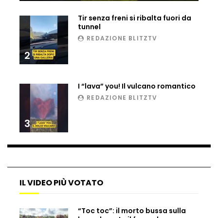
Ucraina, ecco come gli F16 intercettano
Tir senza freni si ribalta fuori da
i droni russi
tunnel
REDAZIONE BLITZTV
2
Tir bloccato sul passaggio a livello:
treno lo distrugge
I “lava” you! Il vulcano romantico
REDAZIONE BLITZTV
Parco divertimenti, attrazione cede
all’improvviso
3
Auto fuori controllo in Guatemala,
tragedia a Petén
IL VIDEO PIÙ VOTATO
Russia sotto zero: fiumi congelati e navi
“Toc toc”: il morto bussa sulla
rompighiaccio a Mosca