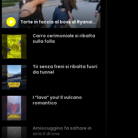
Torte in faccia al boss di Ryanair: la reazione è ironica
Carro cerimoniale si ribalta
sulla folla
Tir senza freni si ribalta fuori
da tunnel
I “lava” you! Il vulcano
romantico
Amiocuggino fa saltare in
aria il drone