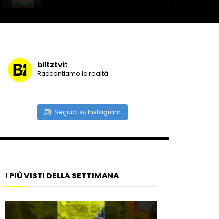
Record di baci in 30 secondi
blitztvit
Raccontiamo la realtà
Due navi USA si scontrano in
mare
Seguici su Instagram
Auto coperta dal letame
dopo incidente
I PIÙ VISTI DELLA SETTIMANA
Nei casinò arriva il cambio
oro automatico