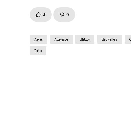
4
0
Aerei
Attiviste
Blitztv
Bruxelles
Tirta