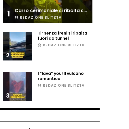
Esplode cabina elettrica
Carro cerimoniale si ribalta sulla folla
sotterranea
1
REDAZIONE BLITZTV
Tir senza freni si ribalta
Grattacielo crolla per un
fuori da tunnel
incendio
REDAZIONE BLITZTV
2
Il gelo estremo crea un
vulcano incredibile
I “lava” you! Il vulcano
romantico
REDAZIONE BLITZTV
Vulcano di ghiaccio a New
3
York #neve #snow
Ammiocuggino con la ruspa…
finisce male