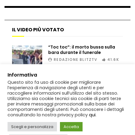
Bombe russe sulle montagne per creare
valanghe e proteggere i turisti
IL VIDEO PIÙ VOTATO
“Toc toc”: il morto bussa sulla
bara durante il funerale
Auto si schianta, il guidatore vola dal
viadotto
REDAZIONE BLITZTV
41.6K
00:02
Informativa
Questo sito fa uso di cookie per migliorare
Tradisce la moglie e lo legano con lo
l’esperienza di navigazione degli utenti e per
scotch a un albero
raccogliere informazioni sull’utilizzo del sito stesso.
Utilizziamo sia cookie tecnici sia cookie di parti terze
per inviare messaggi promozionali sulla base dei
comportamenti degli utenti. Può conoscere i dettagli
Tentano di salvarla dalla seggiovia, ma
consultando la nostra privacy policy
qui
.
il piano fallisce
Scegli e personalizza
Accetta
Copyright
BlitzTV
© 2019-2025
SIGNO
Via Rabolini, 13 Milano - P.IVA