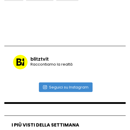
Vulcano di ghiaccio a New York #neve
#snow
Ammiocuggino con la ruspa… finisce
male
blitztvit
Raccontiamo la realtà
Atterraggio di emergenza tra le auto:
attimi di paura
Seguici su Instagram
Incidente aereo a Mogadiscio, aereo
perde il controllo
I PIÙ VISTI DELLA SETTIMANA