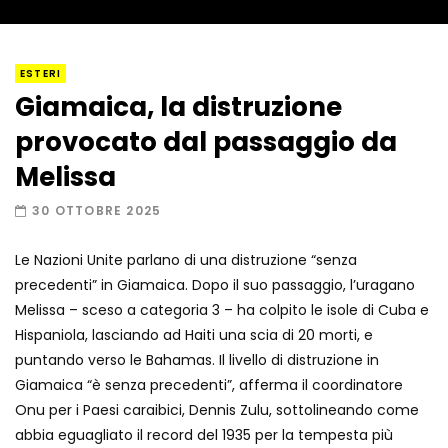
I “lava” you! Il vulcano romantico
ESTERI
Giamaica, la distruzione
provocato dal passaggio da
Amiocuggino fa saltare in aria il drone
Melissa
30 OTTOBRE 2025
Le Nazioni Unite parlano di una distruzione “senza
Record di baci in 30 secondi
precedenti” in Giamaica. Dopo il suo passaggio, l’uragano
Melissa – sceso a categoria 3 – ha colpito le isole di Cuba e
Hispaniola, lasciando ad Haiti una scia di 20 morti, e
puntando verso le Bahamas. Il livello di distruzione in
Due navi USA si scontrano in mare
Giamaica “è senza precedenti”, afferma il coordinatore
Onu per i Paesi caraibici, Dennis Zulu, sottolineando come
abbia eguagliato il record del 1935 per la tempesta più