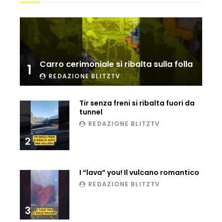
Ucraina, ecco come gli F16 intercettano
i droni russi
Tir bloccato sul passaggio a livello:
Carro cerimoniale si ribalta sulla folla
1
treno lo distrugge
REDAZIONE BLITZTV
Tir senza freni si ribalta fuori da
Parco divertimenti, attrazione cede
tunnel
all’improvviso
REDAZIONE BLITZTV
2
Auto fuori controllo in Guatemala,
tragedia a Petén
I “lava” you! Il vulcano romantico
REDAZIONE BLITZTV
3
Russia sotto zero: fiumi congelati e navi
rompighiaccio a Mosca