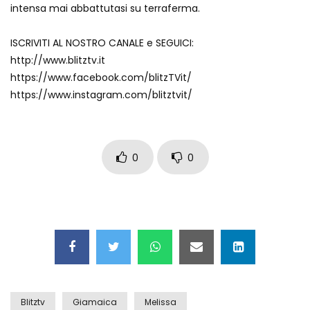
intensa mai abbattutasi su terraferma.
Auto coperta dal letame dopo
incidente
ISCRIVITI AL NOSTRO CANALE e SEGUICI:
http://www.blitztv.it
https://www.facebook.com/blitzTVit/
Nei casinò arriva il cambio oro
https://www.instagram.com/blitztvit/
automatico
Esplode cabina elettrica sotterranea
0
0
Grattacielo crolla per un incendio
Il gelo estremo crea un vulcano
Blitztv
Giamaica
Melissa
incredibile