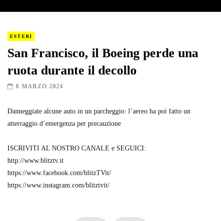
I “lava” you! Il vulcano romantico
ESTERI
San Francisco, il Boeing perde una
ruota durante il decollo
Amiocuggino fa saltare in aria il drone
8 MARZO 2024
Danneggiate alcune auto in un parcheggio: l’aereo ha poi fatto un
atterraggio d’emergenza per precauzione
Record di baci in 30 secondi
ISCRIVITI AL NOSTRO CANALE e SEGUICI:
http://www.blitztv.it
https://www.facebook.com/blitzTVit/
Due navi USA si scontrano in mare
https://www.instagram.com/blitztvit/