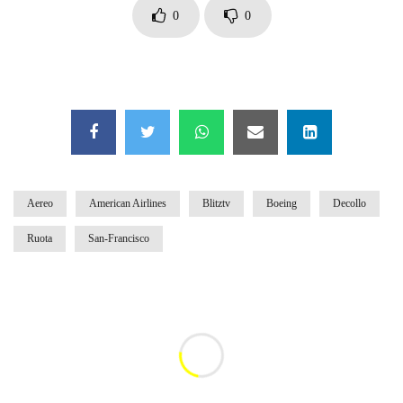
0
0
Auto coperta dal letame dopo incidente
Nei casinò arriva il cambio oro automatico
Esplode cabina elettrica sotterranea
Aereo
American Airlines
Blitztv
Boeing
Decollo
Ruota
San-Francisco
Grattacielo crolla per un incendio
Il gelo estremo crea un vulcano incredibile