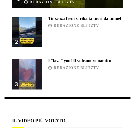
REDAZIONE BLITZTV
Ucraina, ecco come gli F16 intercettano i droni
russi
Tir senza freni si ribalta fuori da tunnel
REDAZIONE BLITZTV
Tir bloccato sul passaggio a livello: treno lo
2
distrugge
I “lava” you! Il vulcano romantico
Parco divertimenti, attrazione cede
REDAZIONE BLITZTV
all’improvviso
3
Auto fuori controllo in Guatemala, tragedia a
Petén
IL VIDEO PIÙ VOTATO
Russia sotto zero: fiumi congelati e navi
rompighiaccio a Mosca