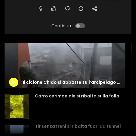
Continua...
Il ciclone Chido si abbatte sull’arcipelago di Mayotte, vittime e danni ingenti
Carro cerimoniale si ribalta sulla folla
Tir senza freni si ribalta fuori da tunnel