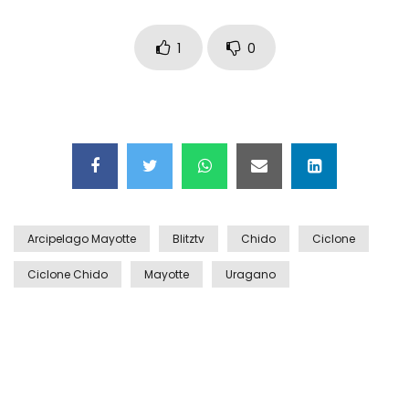
Auto coperta dal letame dopo
incidente
1
0
Nei casinò arriva il cambio oro
automatico
Esplode cabina elettrica sotterranea
Arcipelago Mayotte
Blitztv
Chido
Ciclone
Ciclone Chido
Mayotte
Uragano
Grattacielo crolla per un incendio
Il gelo estremo crea un vulcano
incredibile