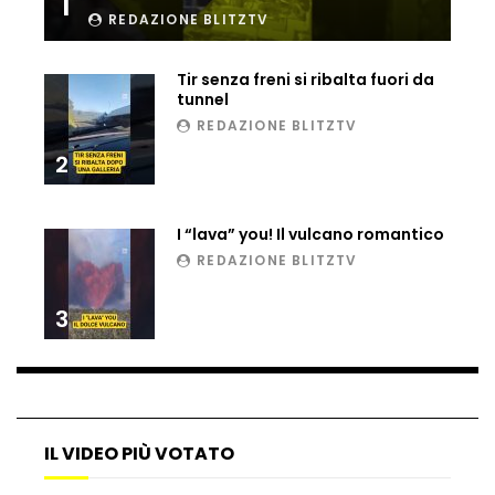
1
REDAZIONE BLITZTV
Ucraina, ecco come gli F16 intercettano
i droni russi
Tir senza freni si ribalta fuori da
tunnel
REDAZIONE BLITZTV
Tir bloccato sul passaggio a livello:
treno lo distrugge
2
I “lava” you! Il vulcano romantico
Parco divertimenti, attrazione cede
REDAZIONE BLITZTV
all’improvviso
3
Auto fuori controllo in Guatemala,
tragedia a Petén
IL VIDEO PIÙ VOTATO
Russia sotto zero: fiumi congelati e navi
rompighiaccio a Mosca