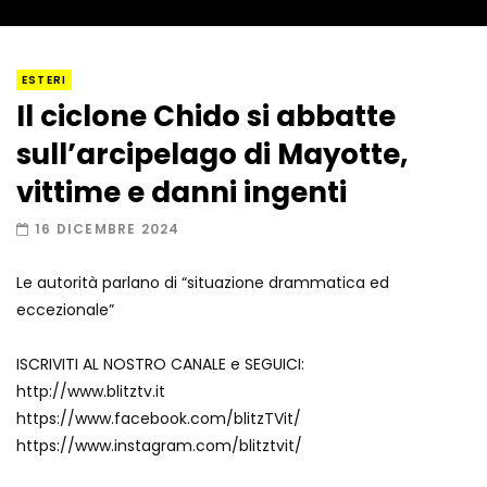
I “lava” you! Il vulcano romantico
ESTERI
Il ciclone Chido si abbatte
sull’arcipelago di Mayotte,
Amiocuggino fa saltare in aria il drone
vittime e danni ingenti
16 DICEMBRE 2024
Le autorità parlano di “situazione drammatica ed
Record di baci in 30 secondi
eccezionale”
ISCRIVITI AL NOSTRO CANALE e SEGUICI:
http://www.blitztv.it
Due navi USA si scontrano in mare
https://www.facebook.com/blitzTVit/
https://www.instagram.com/blitztvit/