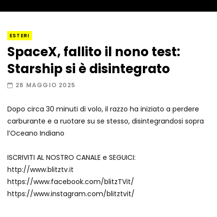
I “lava” you! Il vulcano romantico
ESTERI
SpaceX, fallito il nono test:
Starship si è disintegrato
Amiocuggino fa saltare in aria il drone
28 MAGGIO 2025
Dopo circa 30 minuti di volo, il razzo ha iniziato a perdere
carburante e a ruotare su se stesso, disintegrandosi sopra
Record di baci in 30 secondi
l’Oceano Indiano
ISCRIVITI AL NOSTRO CANALE e SEGUICI:
http://www.blitztv.it
Due navi USA si scontrano in mare
https://www.facebook.com/blitzTVit/
https://www.instagram.com/blitztvit/