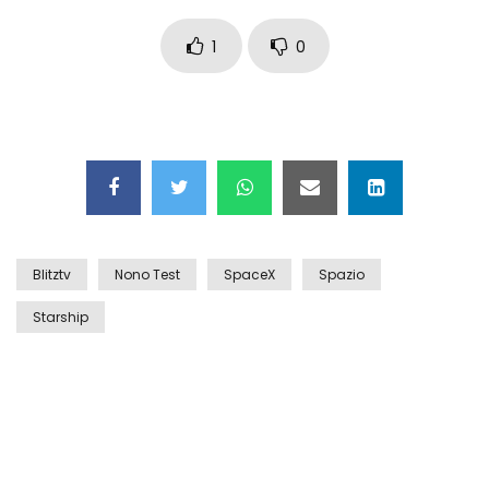
Auto coperta dal letame dopo
incidente
1
0
Nei casinò arriva il cambio oro
automatico
Esplode cabina elettrica sotterranea
Blitztv
Nono Test
SpaceX
Spazio
Starship
Grattacielo crolla per un incendio
Il gelo estremo crea un vulcano
incredibile