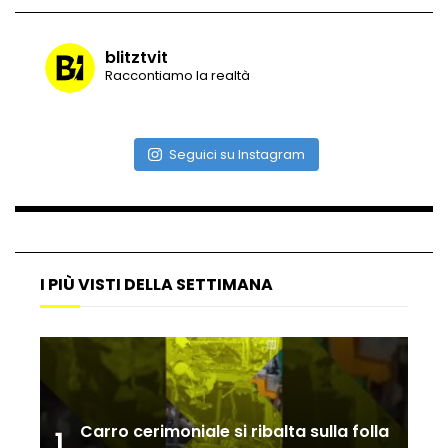
blitztvit
Vulcano di ghiaccio a New York #neve
Raccontiamo la realtà
#snow
Seguici su Instagram
Ammiocuggino con la ruspa… finisce
male
Atterraggio di emergenza tra le auto:
I PIÙ VISTI DELLA SETTIMANA
attimi di paura
Incidente aereo a Mogadiscio, aereo
perde il controllo
Carro cerimoniale si ribalta sulla folla
1