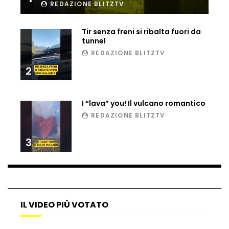
REDAZIONE BLITZTV
Ucraina, ecco come gli F16 intercettano
i droni russi
Tir senza freni si ribalta fuori da
tunnel
REDAZIONE BLITZTV
Tir bloccato sul passaggio a livello:
2
treno lo distrugge
I “lava” you! Il vulcano romantico
Parco divertimenti, attrazione cede
REDAZIONE BLITZTV
all’improvviso
3
Auto fuori controllo in Guatemala,
tragedia a Petén
IL VIDEO PIÙ VOTATO
Russia sotto zero: fiumi congelati e navi
rompighiaccio a Mosca