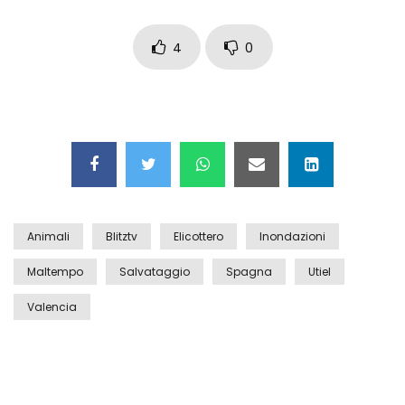
Auto coperta dal letame dopo
incidente
4
0
Nei casinò arriva il cambio oro
automatico
Esplode cabina elettrica sotterranea
Animali
Blitztv
Elicottero
Inondazioni
Maltempo
Salvataggio
Spagna
Utiel
Grattacielo crolla per un incendio
Valencia
Il gelo estremo crea un vulcano
incredibile