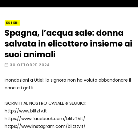
I “lava” you! Il vulcano romantico
ESTERI
Spagna, l’acqua sale: donna
salvata in elicottero insieme ai
Amiocuggino fa saltare in aria il drone
suoi animali
30 OTTOBRE 2024
Inondazioni a Utiel: la signora non ha voluto abbandonare il
Record di baci in 30 secondi
cane e i gatti
ISCRIVITI AL NOSTRO CANALE e SEGUICI:
http://www.blitztv.it
Due navi USA si scontrano in mare
https://www.facebook.com/blitzTVit/
https://www.instagram.com/blitztvit/