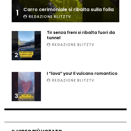
Ucraina, ecco come gli F16 intercettano
Carro cerimoniale si ribalta sulla folla
1
i droni russi
REDAZIONE BLITZTV
Tir senza freni si ribalta fuori da
Tir bloccato sul passaggio a livello:
tunnel
treno lo distrugge
REDAZIONE BLITZTV
2
Parco divertimenti, attrazione cede
all’improvviso
I “lava” you! Il vulcano romantico
REDAZIONE BLITZTV
3
Auto fuori controllo in Guatemala,
tragedia a Petén
Russia sotto zero: fiumi congelati e navi
rompighiaccio a Mosca