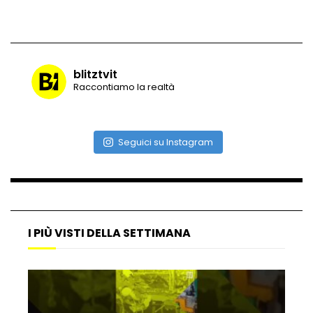
Vulcano di ghiaccio a New York #neve
#snow
blitztvit
Raccontiamo la realtà
Ammiocuggino con la ruspa… finisce
male
Seguici su Instagram
Atterraggio di emergenza tra le auto:
attimi di paura
I PIÙ VISTI DELLA SETTIMANA
Incidente aereo a Mogadiscio, aereo
perde il controllo