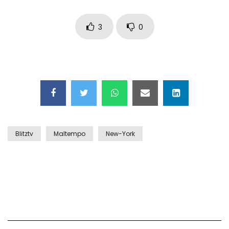
Auto coperta dal letame dopo
incidente
3
0
Nei casinò arriva il cambio oro
automatico
Esplode cabina elettrica sotterranea
Blitztv
Maltempo
New-York
Grattacielo crolla per un incendio
Il gelo estremo crea un vulcano
incredibile