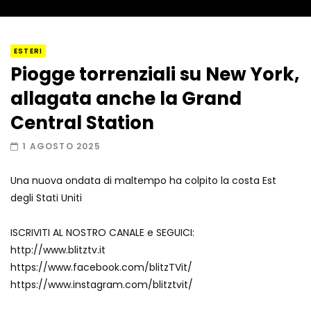
I “lava” you! Il vulcano romantico
ESTERI
Piogge torrenziali su New York,
allagata anche la Grand
Amiocuggino fa saltare in aria il drone
Central Station
1 AGOSTO 2025
Una nuova ondata di maltempo ha colpito la costa Est
Record di baci in 30 secondi
degli Stati Uniti
ISCRIVITI AL NOSTRO CANALE e SEGUICI:
http://www.blitztv.it
Due navi USA si scontrano in mare
https://www.facebook.com/blitzTVit/
https://www.instagram.com/blitztvit/