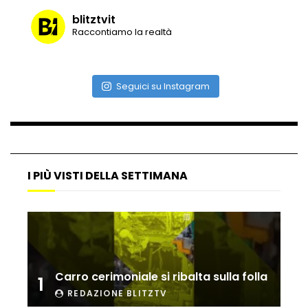
blitztvit
Raccontiamo la realtà
Vulcano di ghiaccio a New York #neve
#snow
Seguici su Instagram
Ammiocuggino con la ruspa… finisce
male
I PIÙ VISTI DELLA SETTIMANA
Atterraggio di emergenza tra le auto:
attimi di paura
Incidente aereo a Mogadiscio, aereo
perde il controllo
Carro cerimoniale si ribalta sulla folla
1
REDAZIONE BLITZTV