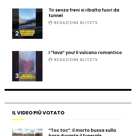
Ucraina, ecco come gli F16 intercettano
Tir senza freni si ribalta fuori da
i droni russi
tunnel
REDAZIONE BLITZTV
2
Tir bloccato sul passaggio a livello:
treno lo distrugge
I “lava” you! Il vulcano romantico
REDAZIONE BLITZTV
Parco divertimenti, attrazione cede
all’improvviso
3
Auto fuori controllo in Guatemala,
tragedia a Petén
IL VIDEO PIÙ VOTATO
Russia sotto zero: fiumi congelati e navi
“Toc toc”: il morto bussa sulla
rompighiaccio a Mosca
bara durante il funerale