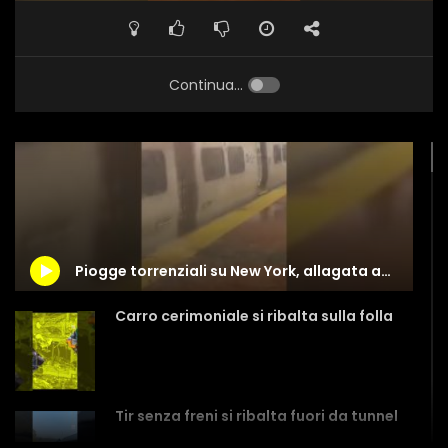
Continua...
Piogge torrenziali su New York, allagata anche la Grand Central Station
Carro cerimoniale si ribalta sulla folla
Tir senza freni si ribalta fuori da tunnel