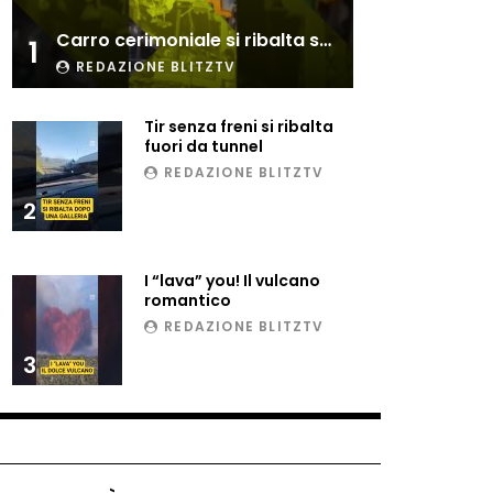
Esplode cabina elettrica
Carro cerimoniale si ribalta sulla folla
sotterranea
1
REDAZIONE BLITZTV
Tir senza freni si ribalta
Grattacielo crolla per un
fuori da tunnel
incendio
REDAZIONE BLITZTV
2
Il gelo estremo crea un
vulcano incredibile
I “lava” you! Il vulcano
romantico
REDAZIONE BLITZTV
Vulcano di ghiaccio a New
3
York #neve #snow
Ammiocuggino con la ruspa…
finisce male