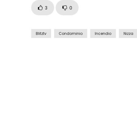
3
0
Blitztv
Condominio
Incendio
Nizza