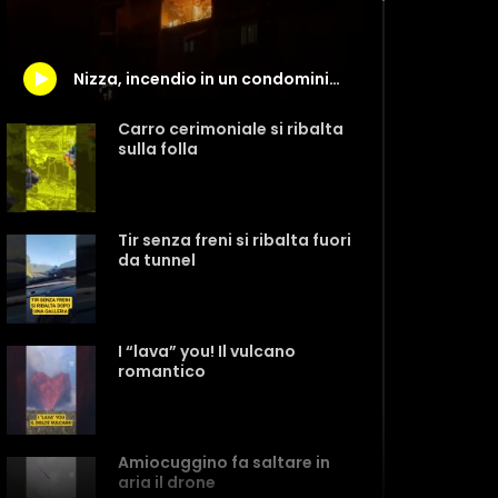
Nizza, incendio in un condominio: diverse vittime
Carro cerimoniale si ribalta
sulla folla
Tir senza freni si ribalta fuori
da tunnel
I “lava” you! Il vulcano
romantico
Amiocuggino fa saltare in
aria il drone