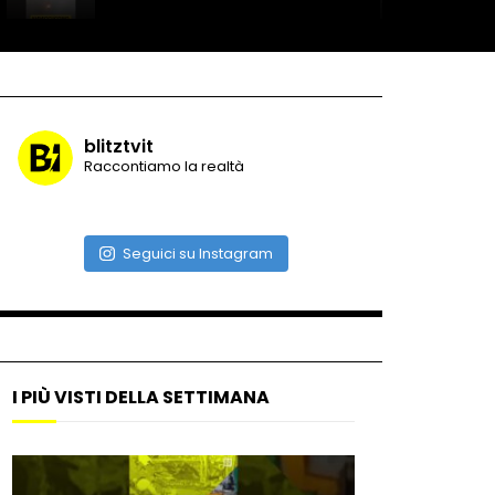
Record di baci in 30 secondi
blitztvit
Raccontiamo la realtà
Due navi USA si scontrano in
mare
Seguici su Instagram
Auto coperta dal letame
dopo incidente
I PIÙ VISTI DELLA SETTIMANA
Nei casinò arriva il cambio
oro automatico