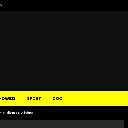
TV
HOWBIZ
SPORT
DOC
io: diverse vittime