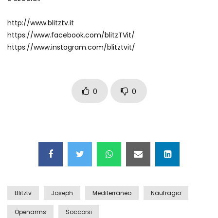
Auto coperta dal letame dopo
incidente
http://www.blitztv.it
https://www.facebook.com/blitzTVit/
https://www.instagram.com/blitztvit/
Nei casinò arriva il cambio oro
automatico
0
0
Esplode cabina elettrica sotterranea
Grattacielo crolla per un incendio
Blitztv
Joseph
Mediterraneo
Naufragio
Il gelo estremo crea un vulcano
Openarms
Soccorsi
incredibile