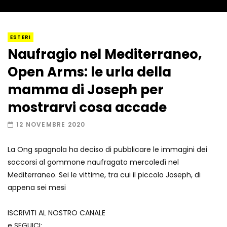
I “lava” you! Il vulcano romantico
ESTERI
Naufragio nel Mediterraneo,
Open Arms: le urla della
Amiocuggino fa saltare in aria il drone
mamma di Joseph per
mostrarvi cosa accade
12 NOVEMBRE 2020
Record di baci in 30 secondi
La Ong spagnola ha deciso di pubblicare le immagini dei
soccorsi al gommone naufragato mercoledì nel
Mediterraneo. Sei le vittime, tra cui il piccolo Joseph, di
Due navi USA si scontrano in mare
appena sei mesi
ISCRIVITI AL NOSTRO CANALE
e SEGUICI: