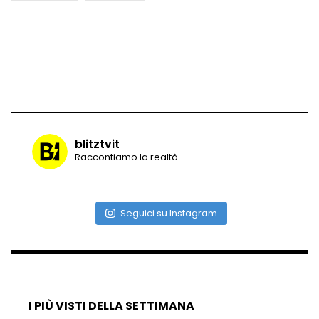
Vulcano di ghiaccio a New York #neve
#snow
Ammiocuggino con la ruspa… finisce
male
blitztvit
Raccontiamo la realtà
Atterraggio di emergenza tra le auto:
attimi di paura
Seguici su Instagram
Incidente aereo a Mogadiscio, aereo
perde il controllo
I PIÙ VISTI DELLA SETTIMANA