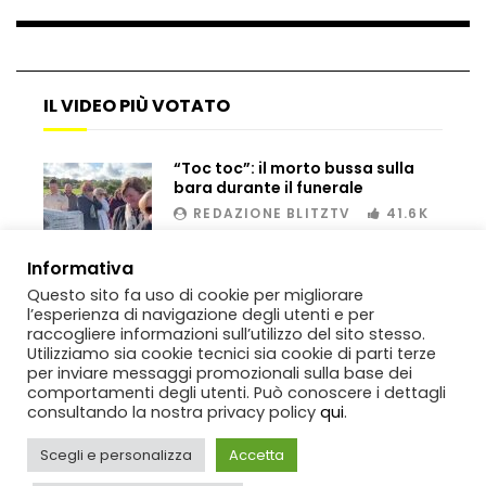
Bombe russe sulle montagne per creare
valanghe e proteggere i turisti
IL VIDEO PIÙ VOTATO
“Toc toc”: il morto bussa sulla
bara durante il funerale
Auto si schianta, il guidatore vola dal
viadotto
REDAZIONE BLITZTV
41.6K
00:02
Informativa
Questo sito fa uso di cookie per migliorare
Tradisce la moglie e lo legano con lo
l’esperienza di navigazione degli utenti e per
scotch a un albero
raccogliere informazioni sull’utilizzo del sito stesso.
Utilizziamo sia cookie tecnici sia cookie di parti terze
per inviare messaggi promozionali sulla base dei
comportamenti degli utenti. Può conoscere i dettagli
Tentano di salvarla dalla seggiovia, ma
consultando la nostra privacy policy
qui
.
il piano fallisce
Scegli e personalizza
Accetta
Copyright
BlitzTV
© 2019-2025
SIGNO
Via Rabolini, 13 Milano - P.IVA