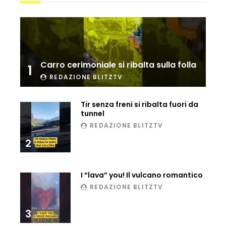
Ucraina, ecco come gli F16 intercettano
i droni russi
Tir bloccato sul passaggio a livello:
Carro cerimoniale si ribalta sulla folla
1
treno lo distrugge
REDAZIONE BLITZTV
Tir senza freni si ribalta fuori da
Parco divertimenti, attrazione cede
tunnel
all’improvviso
REDAZIONE BLITZTV
2
Auto fuori controllo in Guatemala,
tragedia a Petén
I “lava” you! Il vulcano romantico
REDAZIONE BLITZTV
3
Russia sotto zero: fiumi congelati e navi
rompighiaccio a Mosca