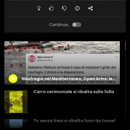
Continua...
Naufragio nel Mediterraneo, Open Arms: le urla della mamma di Joseph per mostrarvi cosa accade
Carro cerimoniale si ribalta sulla folla
Tir senza freni si ribalta fuori da tunnel