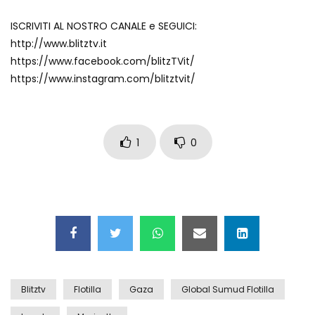
Auto coperta dal letame dopo
ISCRIVITI AL NOSTRO CANALE e SEGUICI:
incidente
http://www.blitztv.it
https://www.facebook.com/blitzTVit/
https://www.instagram.com/blitztvit/
Nei casinò arriva il cambio oro
automatico
1
0
Esplode cabina elettrica sotterranea
Grattacielo crolla per un incendio
Blitztv
Flotilla
Gaza
Global Sumud Flotilla
Il gelo estremo crea un vulcano
incredibile