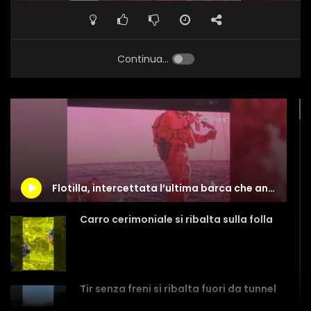
Continua...
Flotilla, intercettata l’ultima barca che ancora navigava verso Gaza
Carro cerimoniale si ribalta sulla folla
Tir senza freni si ribalta fuori da tunnel