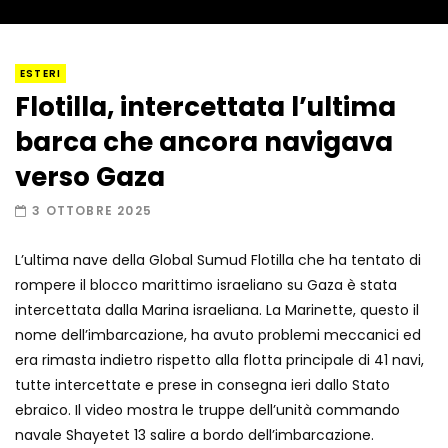
I “lava” you! Il vulcano romantico
ESTERI
Flotilla, intercettata l’ultima
barca che ancora navigava
Amiocuggino fa saltare in aria il drone
verso Gaza
3 OTTOBRE 2025
L’ultima nave della Global Sumud Flotilla che ha tentato di
Record di baci in 30 secondi
rompere il blocco marittimo israeliano su Gaza è stata
intercettata dalla Marina israeliana. La Marinette, questo il
nome dell’imbarcazione, ha avuto problemi meccanici ed
era rimasta indietro rispetto alla flotta principale di 41 navi,
Due navi USA si scontrano in mare
tutte intercettate e prese in consegna ieri dallo Stato
ebraico. Il video mostra le truppe dell’unità commando
navale Shayetet 13 salire a bordo dell’imbarcazione.