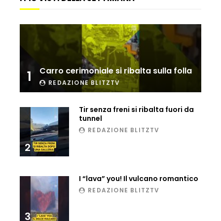
Ucraina, ecco come gli F16 intercettano
i droni russi
Tir bloccato sul passaggio a livello:
Carro cerimoniale si ribalta sulla folla
treno lo distrugge
1
REDAZIONE BLITZTV
Tir senza freni si ribalta fuori da
Parco divertimenti, attrazione cede
tunnel
all’improvviso
REDAZIONE BLITZTV
2
Auto fuori controllo in Guatemala,
tragedia a Petén
I “lava” you! Il vulcano romantico
REDAZIONE BLITZTV
Russia sotto zero: fiumi congelati e navi
3
rompighiaccio a Mosca