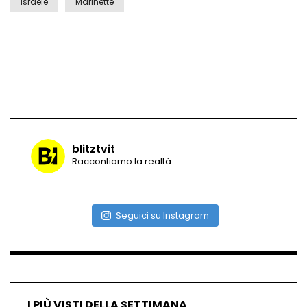
Israele
Marinette
Vulcano di ghiaccio a New York #neve
#snow
Ammiocuggino con la ruspa… finisce
male
blitztvit
Raccontiamo la realtà
Atterraggio di emergenza tra le auto:
attimi di paura
Seguici su Instagram
Incidente aereo a Mogadiscio, aereo
perde il controllo
I PIÙ VISTI DELLA SETTIMANA