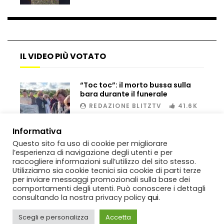
Bombe russe sulle montagne per creare
valanghe e proteggere i turisti
IL VIDEO PIÙ VOTATO
“Toc toc”: il morto bussa sulla
Auto si schianta, il guidatore vola dal
bara durante il funerale
viadotto
REDAZIONE BLITZTV
41.6K
00:02
Informativa
Tradisce la moglie e lo legano con lo
Questo sito fa uso di cookie per migliorare
scotch a un albero
l’esperienza di navigazione degli utenti e per
raccogliere informazioni sull’utilizzo del sito stesso.
Utilizziamo sia cookie tecnici sia cookie di parti terze
per inviare messaggi promozionali sulla base dei
Tentano di salvarla dalla seggiovia, ma
comportamenti degli utenti. Può conoscere i dettagli
il piano fallisce
consultando la nostra privacy policy
qui
.
Scegli e personalizza
Accetta