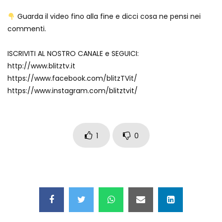
Guarda il video fino alla fine e dicci cosa ne pensi nei
commenti.
Bombe russe sulle montagne per creare
valanghe e proteggere i turisti
ISCRIVITI AL NOSTRO CANALE e SEGUICI:
http://www.blitztv.it
https://www.facebook.com/blitzTVit/
Auto si schianta, il guidatore vola dal
https://www.instagram.com/blitztvit/
viadotto
1
0
Tradisce la moglie e lo legano con lo
scotch a un albero
Tentano di salvarla dalla seggiovia, ma
il piano fallisce