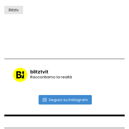
Cartagena sommersa: strade allagate
Blitztv
dal mare in tempesta
Crolla una gru a Wuhan: auto travolte,
un morto
Quattro Lune nel cielo: il raro fenomeno
visto in Russia
blitztvit
Raccontiamo la realtà
Il gelo trasforma un’auto in una
scultura
Seguici su Instagram
Auto contro una sinagoga a New York: il
video shock