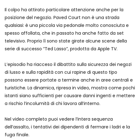
Ucraina, ecco come gli F16 intercettano
Il colpo ha attirato particolare attenzione anche per la
i droni russi
posizione del negozio. Paved Court non è una strada
qualsiasi: è una piccola via pedonale molto conosciuta e
spesso affollata, che in passato ha anche fatto da set
Tir bloccato sul passaggio a livello:
televisivo. Proprio lì sono state girate alcune scene della
treno lo distrugge
serie di successo “Ted Lasso”, prodotta da Apple TV.
L’episodio ha riacceso il dibattito sulla sicurezza dei negozi
Parco divertimenti, attrazione cede
di lusso e sulla rapidità con cui rapine di questo tipo
all’improvviso
possono essere portate a termine anche in aree centrali e
turistiche. La dinamica, ripresa in video, mostra come pochi
istanti siano sufficienti per causare danni ingenti e mettere
Auto fuori controllo in Guatemala,
a rischio l’incolumità di chi lavora all’interno.
tragedia a Petén
Nel video completo puoi vedere l’intera sequenza
dell’assalto, i tentativi dei dipendenti di fermare i ladri e la
Russia sotto zero: fiumi congelati e navi
fuga finale.
rompighiaccio a Mosca