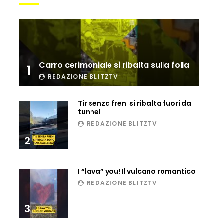
Ucraina, ecco come gli F16 intercettano
i droni russi
Tir bloccato sul passaggio a livello:
Carro cerimoniale si ribalta sulla folla
1
treno lo distrugge
REDAZIONE BLITZTV
Tir senza freni si ribalta fuori da
Parco divertimenti, attrazione cede
tunnel
all’improvviso
REDAZIONE BLITZTV
2
Auto fuori controllo in Guatemala,
tragedia a Petén
I “lava” you! Il vulcano romantico
REDAZIONE BLITZTV
Russia sotto zero: fiumi congelati e navi
3
rompighiaccio a Mosca