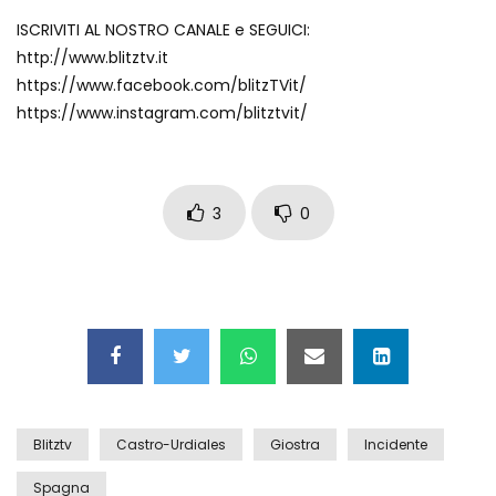
Auto coperta dal letame dopo
ISCRIVITI AL NOSTRO CANALE e SEGUICI:
incidente
http://www.blitztv.it
https://www.facebook.com/blitzTVit/
https://www.instagram.com/blitztvit/
Nei casinò arriva il cambio oro
automatico
3
0
Esplode cabina elettrica sotterranea
Grattacielo crolla per un incendio
Blitztv
Castro-Urdiales
Giostra
Incidente
Il gelo estremo crea un vulcano
incredibile
Spagna