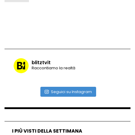
Vulcano di ghiaccio a New York #neve
#snow
Ammiocuggino con la ruspa… finisce
male
blitztvit
Raccontiamo la realtà
Atterraggio di emergenza tra le auto:
attimi di paura
Seguici su Instagram
Incidente aereo a Mogadiscio, aereo
perde il controllo
I PIÙ VISTI DELLA SETTIMANA