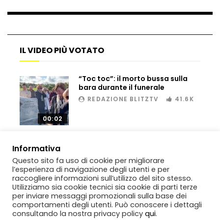
Bombe russe sulle montagne per creare
valanghe e proteggere i turisti
IL VIDEO PIÙ VOTATO
“Toc toc”: il morto bussa sulla
Auto si schianta, il guidatore vola dal
bara durante il funerale
viadotto
REDAZIONE BLITZTV
41.6K
00:02
Tradisce la moglie e lo legano con lo
scotch a un albero
Informativa
Questo sito fa uso di cookie per migliorare
l’esperienza di navigazione degli utenti e per
raccogliere informazioni sull’utilizzo del sito stesso.
Tentano di salvarla dalla seggiovia, ma
Utilizziamo sia cookie tecnici sia cookie di parti terze
il piano fallisce
per inviare messaggi promozionali sulla base dei
comportamenti degli utenti. Può conoscere i dettagli
consultando la nostra privacy policy
qui
.
Copyright
BlitzTV
© 2019-2025
SIGNO
Via Rabolini, 13 Milano - P.IVA