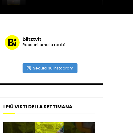
Record di baci in 30 secondi
blitztvit
Raccontiamo la realtà
Due navi USA si scontrano in
mare
Seguici su Instagram
Auto coperta dal letame
dopo incidente
I PIÙ VISTI DELLA SETTIMANA
Nei casinò arriva il cambio
oro automatico