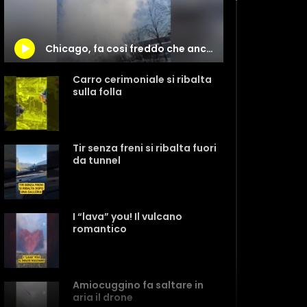
Chicago, fa così freddo che anche l’acqua bollente ghiaccia all’istante
Carro cerimoniale si ribalta
sulla folla
Tir senza freni si ribalta fuori
da tunnel
I “lava” you! Il vulcano
romantico
Amiocuggino fa saltare in
aria il drone