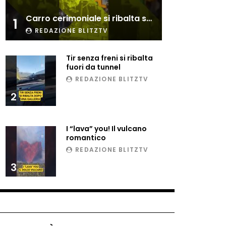
Esplode cabina elettrica
Carro cerimoniale si ribalta sulla folla
sotterranea
1
REDAZIONE BLITZTV
Tir senza freni si ribalta
Grattacielo crolla per un
fuori da tunnel
incendio
REDAZIONE BLITZTV
2
Il gelo estremo crea un
vulcano incredibile
I “lava” you! Il vulcano
romantico
REDAZIONE BLITZTV
Vulcano di ghiaccio a New
3
York #neve #snow
Ammiocuggino con la ruspa…
finisce male