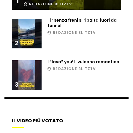
1
REDAZIONE BLITZTV
Ucraina, ecco come gli F16 intercettano
i droni russi
Tir senza freni si ribalta fuori da
tunnel
REDAZIONE BLITZTV
Tir bloccato sul passaggio a livello:
2
treno lo distrugge
I “lava” you! Il vulcano romantico
Parco divertimenti, attrazione cede
REDAZIONE BLITZTV
all’improvviso
3
Auto fuori controllo in Guatemala,
tragedia a Petén
IL VIDEO PIÙ VOTATO
Russia sotto zero: fiumi congelati e navi
rompighiaccio a Mosca