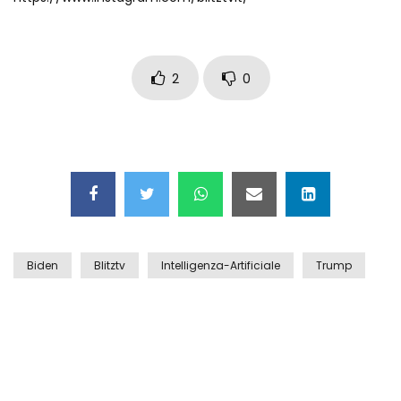
Auto coperta dal letame dopo
incidente
2
0
Nei casinò arriva il cambio oro
automatico
Esplode cabina elettrica sotterranea
Biden
Blitztv
Intelligenza-Artificiale
Trump
Grattacielo crolla per un incendio
Il gelo estremo crea un vulcano
incredibile