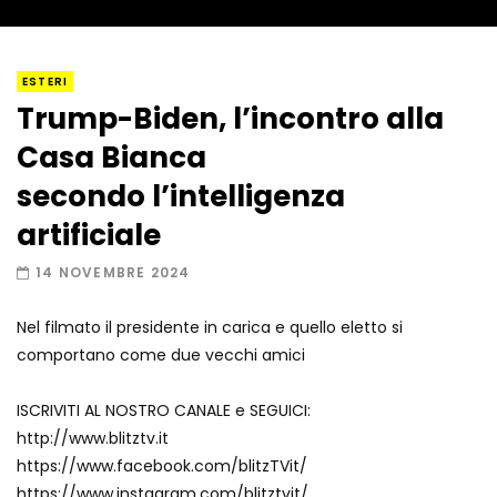
I “lava” you! Il vulcano romantico
ESTERI
Trump-Biden, l’incontro alla
Casa Bianca
Amiocuggino fa saltare in aria il drone
secondo l’intelligenza
artificiale
14 NOVEMBRE 2024
Record di baci in 30 secondi
Nel filmato il presidente in carica e quello eletto si
comportano come due vecchi amici
Due navi USA si scontrano in mare
ISCRIVITI AL NOSTRO CANALE e SEGUICI:
http://www.blitztv.it
https://www.facebook.com/blitzTVit/
https://www.instagram.com/blitztvit/