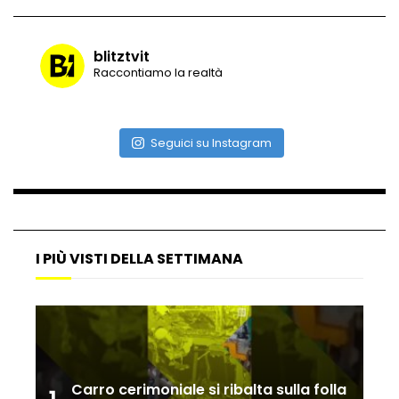
blitztvit
Vulcano di ghiaccio a New York #neve
Raccontiamo la realtà
#snow
Seguici su Instagram
Ammiocuggino con la ruspa… finisce
male
Atterraggio di emergenza tra le auto:
I PIÙ VISTI DELLA SETTIMANA
attimi di paura
Incidente aereo a Mogadiscio, aereo
perde il controllo
Carro cerimoniale si ribalta sulla folla