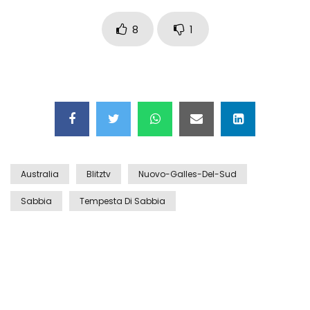
Auto coperta dal letame dopo
incidente
8
1
Nei casinò arriva il cambio oro
automatico
Esplode cabina elettrica sotterranea
Australia
Blitztv
Nuovo-Galles-Del-Sud
Sabbia
Tempesta Di Sabbia
Grattacielo crolla per un incendio
Il gelo estremo crea un vulcano
incredibile