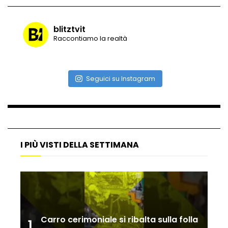
blitztvit
Vulcano di ghiaccio a New York #neve
Raccontiamo la realtà
#snow
Seguici su Instagram
Ammiocuggino con la ruspa… finisce
male
Atterraggio di emergenza tra le auto:
I PIÙ VISTI DELLA SETTIMANA
attimi di paura
Incidente aereo a Mogadiscio, aereo
perde il controllo
Carro cerimoniale si ribalta sulla folla
1