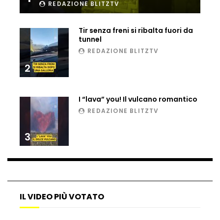
REDAZIONE BLITZTV
Ucraina, ecco come gli F16 intercettano
i droni russi
Tir senza freni si ribalta fuori da
tunnel
REDAZIONE BLITZTV
Tir bloccato sul passaggio a livello:
2
treno lo distrugge
I “lava” you! Il vulcano romantico
Parco divertimenti, attrazione cede
REDAZIONE BLITZTV
all’improvviso
3
Auto fuori controllo in Guatemala,
tragedia a Petén
IL VIDEO PIÙ VOTATO
Russia sotto zero: fiumi congelati e navi
rompighiaccio a Mosca