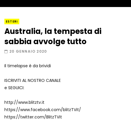
I “lava” you! Il vulcano romantico
ESTERI
Australia, la tempesta di
sabbia avvolge tutto
Amiocuggino fa saltare in aria il drone
20 GENNAIO 2020
Il timelapse è da brividi
Record di baci in 30 secondi
ISCRIVITI AL NOSTRO CANALE
e SEGUICI:
http://www.blitztv.it
Due navi USA si scontrano in mare
https://www.facebook.com/blitzTVit/
https://twitter.com/BlitzTVit