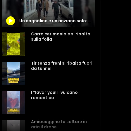
Un cagnolino e un anziano solo: lo spot di Natale che vi farà piangere
Carro cerimoniale si ribalta
sulla folla
Tir senza freni si ribalta fuori
da tunnel
I “lava” you! Il vulcano
romantico
Amiocuggino fa saltare in
aria il drone