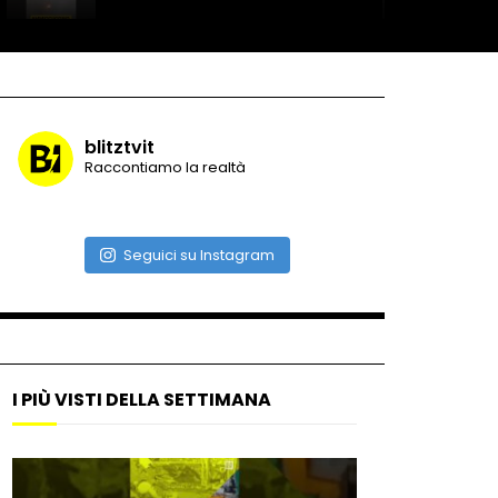
Record di baci in 30 secondi
blitztvit
Raccontiamo la realtà
Due navi USA si scontrano in
mare
Seguici su Instagram
Auto coperta dal letame
dopo incidente
I PIÙ VISTI DELLA SETTIMANA
Nei casinò arriva il cambio
oro automatico