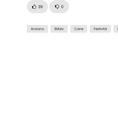
39
0
Anziano
Blitztv
Cane
Festività