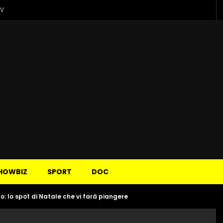
TV
HOWBIZ
SPORT
DOC
o: lo spot di Natale che vi farà piangere