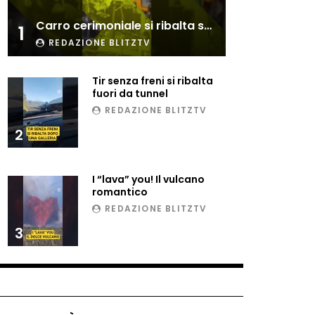
Esplode cabina elettrica
Carro cerimoniale si ribalta sulla folla
sotterranea
1
REDAZIONE BLITZTV
Tir senza freni si ribalta
Grattacielo crolla per un
fuori da tunnel
incendio
REDAZIONE BLITZTV
2
Il gelo estremo crea un
vulcano incredibile
I “lava” you! Il vulcano
romantico
REDAZIONE BLITZTV
Vulcano di ghiaccio a New
3
York #neve #snow
Ammiocuggino con la ruspa…
finisce male