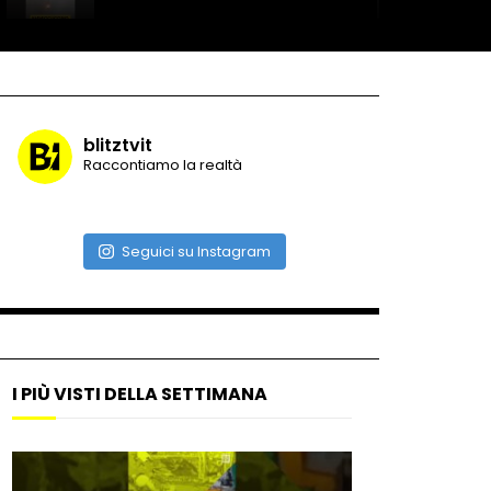
Record di baci in 30 secondi
blitztvit
Raccontiamo la realtà
Due navi USA si scontrano in
mare
Seguici su Instagram
Auto coperta dal letame
dopo incidente
I PIÙ VISTI DELLA SETTIMANA
Nei casinò arriva il cambio
oro automatico