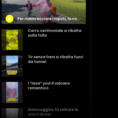
Per riabbracciare i nipoti, la nonna si vesta da… unicorno
Carro cerimoniale si ribalta
sulla folla
Tir senza freni si ribalta fuori
da tunnel
I “lava” you! Il vulcano
romantico
Amiocuggino fa saltare in
aria il drone