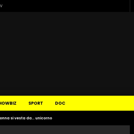
TV
HOWBIZ
SPORT
DOC
 nonna si vesta da… unicorno