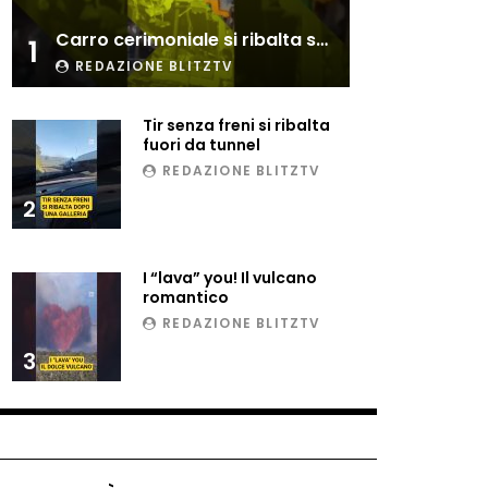
Esplode cabina elettrica
Carro cerimoniale si ribalta sulla folla
sotterranea
1
REDAZIONE BLITZTV
Tir senza freni si ribalta
Grattacielo crolla per un
fuori da tunnel
incendio
REDAZIONE BLITZTV
2
Il gelo estremo crea un
vulcano incredibile
I “lava” you! Il vulcano
romantico
REDAZIONE BLITZTV
Vulcano di ghiaccio a New
3
York #neve #snow
Ammiocuggino con la ruspa…
finisce male