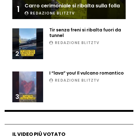
Carro cerimoniale si ribalta sulla folla
1
Ucraina, ecco come gli F16 intercettano
i droni russi
REDAZIONE BLITZTV
Tir senza freni si ribalta fuori da
tunnel
Tir bloccato sul passaggio a livello:
REDAZIONE BLITZTV
treno lo distrugge
2
Parco divertimenti, attrazione cede
I “lava” you! Il vulcano romantico
all’improvviso
REDAZIONE BLITZTV
3
Auto fuori controllo in Guatemala,
tragedia a Petén
Russia sotto zero: fiumi congelati e navi
IL VIDEO PIÙ VOTATO
rompighiaccio a Mosca