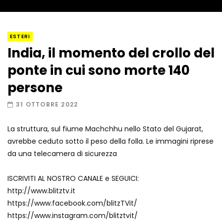
I “lava” you! Il vulcano romantico
ESTERI
India, il momento del crollo del
ponte in cui sono morte 140
Amiocuggino fa saltare in aria il drone
persone
31 OTTOBRE 2022
La struttura, sul fiume Machchhu nello Stato del Gujarat,
Record di baci in 30 secondi
avrebbe ceduto sotto il peso della folla. Le immagini riprese
da una telecamera di sicurezza
ISCRIVITI AL NOSTRO CANALE e SEGUICI:
Due navi USA si scontrano in mare
http://www.blitztv.it
https://www.facebook.com/blitzTVit/
https://www.instagram.com/blitztvit/