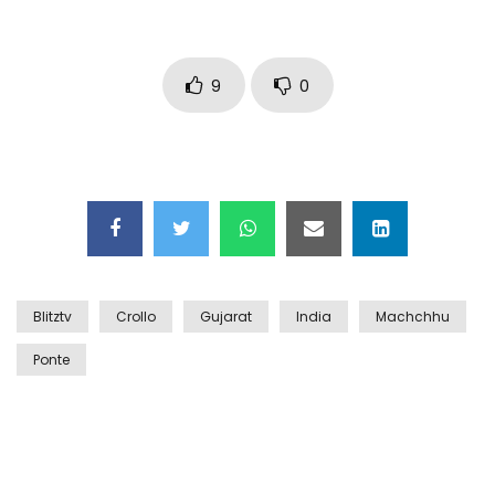
Auto coperta dal letame dopo
incidente
9
0
Nei casinò arriva il cambio oro
automatico
Esplode cabina elettrica sotterranea
Blitztv
Crollo
Gujarat
India
Machchhu
Grattacielo crolla per un incendio
Ponte
Il gelo estremo crea un vulcano
incredibile