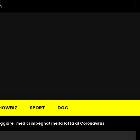
TV
HOWBIZ
SPORT
DOC
giare i medici impegnati nella lotta al Coronavirus