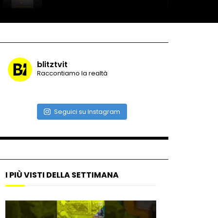
Record di baci in 30 secondi
blitztvit
Raccontiamo la realtà
Due navi USA si scontrano in
mare
Seguici su Instagram
Auto coperta dal letame
dopo incidente
I PIÙ VISTI DELLA SETTIMANA
Nei casinò arriva il cambio
oro automatico