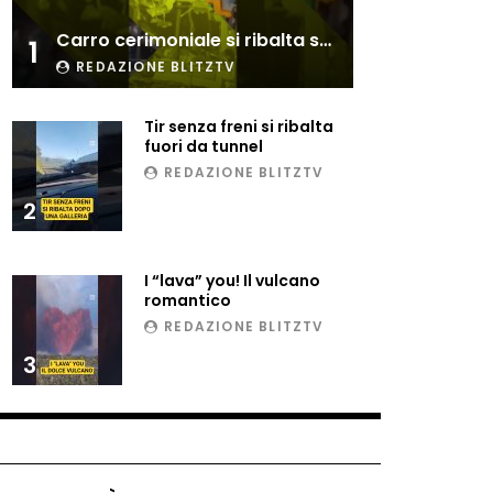
Esplode cabina elettrica
Carro cerimoniale si ribalta sulla folla
sotterranea
1
REDAZIONE BLITZTV
Tir senza freni si ribalta
Grattacielo crolla per un
fuori da tunnel
incendio
REDAZIONE BLITZTV
2
Il gelo estremo crea un
vulcano incredibile
I “lava” you! Il vulcano
romantico
REDAZIONE BLITZTV
Vulcano di ghiaccio a New
3
York #neve #snow
Ammiocuggino con la ruspa…
finisce male