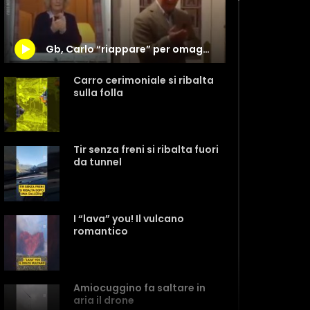
Gb, Carlo “riappare” per omaggiare i medici impegnati nella lotta al Coronavirus
Carro cerimoniale si ribalta
sulla folla
Tir senza freni si ribalta fuori
da tunnel
I “lava” you! Il vulcano
romantico
Amiocuggino fa saltare in
aria il drone