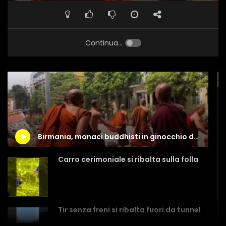
Continua...
Birmania, monaci buddhisti in ginocchio davanti al monastero crollato
Carro cerimoniale si ribalta sulla folla
Tir senza freni si ribalta fuori da tunnel