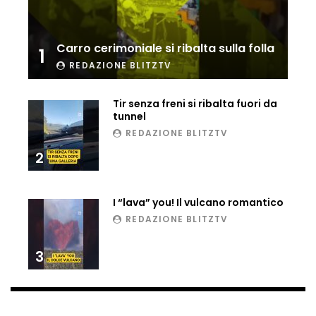
Ucraina, ecco come gli F16 intercettano
i droni russi
Carro cerimoniale si ribalta sulla folla
1
REDAZIONE BLITZTV
Tir bloccato sul passaggio a livello:
treno lo distrugge
Tir senza freni si ribalta fuori da
tunnel
REDAZIONE BLITZTV
2
Parco divertimenti, attrazione cede
all’improvviso
I “lava” you! Il vulcano romantico
REDAZIONE BLITZTV
Auto fuori controllo in Guatemala,
tragedia a Petén
3
Russia sotto zero: fiumi congelati e navi
rompighiaccio a Mosca