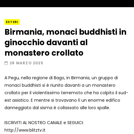
I “lava” you! Il vulcano romantico
ESTERI
Birmania, monaci buddhisti in
ginocchio davanti al
Amiocuggino fa saltare in aria il drone
monastero crollato
28 MARZO 2025
A Pegu, nella regione di Bago, in Birmania, un gruppo di
Record di baci in 30 secondi
monaci buddhisti si è riunito davanti a un monastero
crollato per il violentissimo terremoto che ha colpito il sud-
est asiatico. E mentre si trovavano lì un enorme edifico
danneggiato dal sisma è collassato alle loro spalle.
Due navi USA si scontrano in mare
ISCRIVITI AL NOSTRO CANALE e SEGUICI:
http://www.blitztv.it