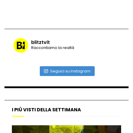
Vulcano di ghiaccio a New York #neve
#snow
blitztvit
Raccontiamo la realtà
Ammiocuggino con la ruspa… finisce
male
Seguici su Instagram
Atterraggio di emergenza tra le auto:
attimi di paura
I PIÙ VISTI DELLA SETTIMANA
Incidente aereo a Mogadiscio, aereo
perde il controllo