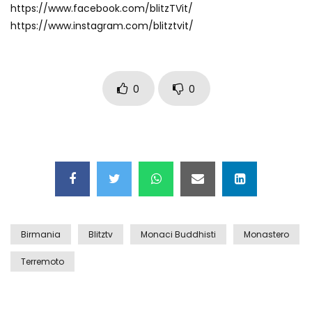
https://www.facebook.com/blitzTVit/
Auto coperta dal letame dopo
https://www.instagram.com/blitztvit/
incidente
Nei casinò arriva il cambio oro
0
0
automatico
Esplode cabina elettrica sotterranea
Grattacielo crolla per un incendio
Birmania
Blitztv
Monaci Buddhisti
Monastero
Terremoto
Il gelo estremo crea un vulcano
incredibile