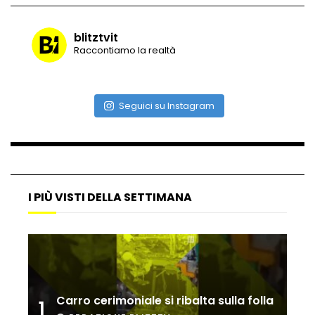
blitztvit
Raccontiamo la realtà
Vulcano di ghiaccio a New York #neve
#snow
Seguici su Instagram
Ammiocuggino con la ruspa… finisce
male
Atterraggio di emergenza tra le auto:
I PIÙ VISTI DELLA SETTIMANA
attimi di paura
Incidente aereo a Mogadiscio, aereo
perde il controllo
Carro cerimoniale si ribalta sulla folla
1