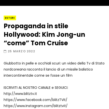
I “lava” you! Il vulcano romantico
ESTERI
Propaganda in stile
Hollywood: Kim Jong-un
Amiocuggino fa saltare in aria il drone
“come” Tom Cruise
25 MARZO 2022
Giubbotto in pelle e occhiali scuri: un video della Tv di Stato
Record di baci in 30 secondi
nordcoreana racconta il lancio di un missile balistico
intercontinentale come se fosse un film
ISCRIVITI AL NOSTRO CANALE e SEGUICI:
Due navi USA si scontrano in mare
http://www.blitztv.it
https://www.facebook.com/blitzTVit/
https://www.instagram.com/blitztvit/