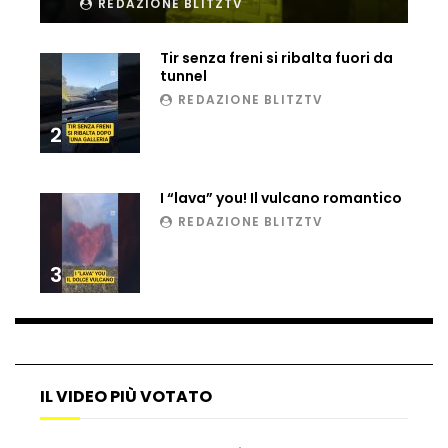
REDAZIONE BLITZTV
Ucraina, ecco come gli F16 intercettano
i droni russi
Tir senza freni si ribalta fuori da
tunnel
REDAZIONE BLITZTV
Tir bloccato sul passaggio a livello:
2
treno lo distrugge
I “lava” you! Il vulcano romantico
REDAZIONE BLITZTV
Parco divertimenti, attrazione cede
all’improvviso
3
Auto fuori controllo in Guatemala,
tragedia a Petén
IL VIDEO PIÙ VOTATO
Russia sotto zero: fiumi congelati e navi
rompighiaccio a Mosca