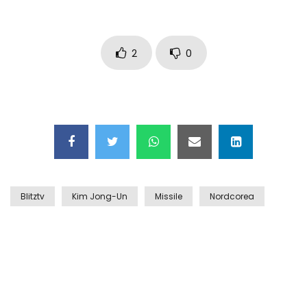
Auto coperta dal letame dopo
incidente
2
0
Nei casinò arriva il cambio oro
automatico
Esplode cabina elettrica sotterranea
Blitztv
Kim Jong-Un
Missile
Nordcorea
Grattacielo crolla per un incendio
Il gelo estremo crea un vulcano
incredibile