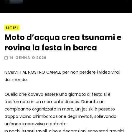
I “lava” you! Il vulcano romantico
ESTERI
Moto d’acqua crea tsunami e
rovina la festa in barca
Amiocuggino fa saltare in aria il drone
16 GENNAIO 2026
ISCRIVITI AL NOSTRO CANALE per non perdere i video virali
dal mondo.
Record di baci in 30 secondi
Quella che doveva essere una giornata di festa si è
trasformata in un momento di caos. Durante un
compleanno organizzato in mare, un jet ski è passato
Due navi USA si scontrano in mare
troppo vicino all’imbarcazione degli invitati, sollevando
un’onda improvvisa e potente.
In pochi istanti tavoli, cibo e decorazioni sono stati travolti