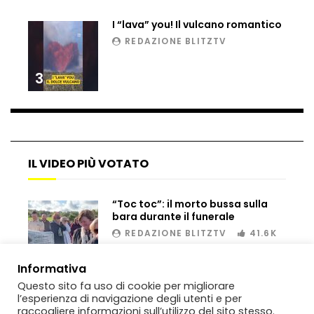
rompighiaccio a Mosca
I “lava” you! Il vulcano romantico
REDAZIONE BLITZTV
Bombe russe sulle montagne per creare
3
valanghe e proteggere i turisti
Auto si schianta, il guidatore vola dal
viadotto
IL VIDEO PIÙ VOTATO
“Toc toc”: il morto bussa sulla
Tradisce la moglie e lo legano con lo
bara durante il funerale
scotch a un albero
REDAZIONE BLITZTV
41.6K
00:02
Informativa
Tentano di salvarla dalla seggiovia, ma
Questo sito fa uso di cookie per migliorare
il piano fallisce
l’esperienza di navigazione degli utenti e per
raccogliere informazioni sull’utilizzo del sito stesso.