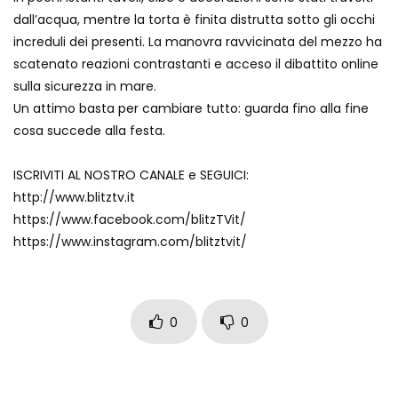
dall’acqua, mentre la torta è finita distrutta sotto gli occhi
Auto coperta dal letame dopo
increduli dei presenti. La manovra ravvicinata del mezzo ha
incidente
scatenato reazioni contrastanti e acceso il dibattito online
sulla sicurezza in mare.
Un attimo basta per cambiare tutto: guarda fino alla fine
Nei casinò arriva il cambio oro
cosa succede alla festa.
automatico
ISCRIVITI AL NOSTRO CANALE e SEGUICI:
http://www.blitztv.it
Esplode cabina elettrica sotterranea
https://www.facebook.com/blitzTVit/
https://www.instagram.com/blitztvit/
Grattacielo crolla per un incendio
0
0
Il gelo estremo crea un vulcano