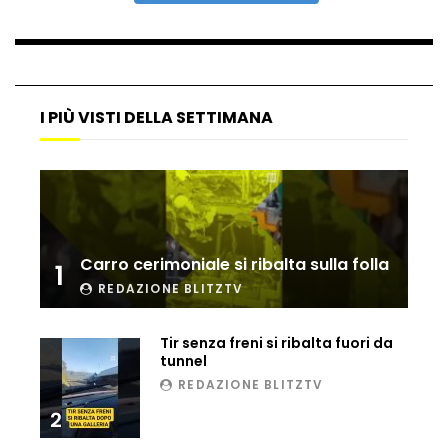
Ucraina, ecco come gli F16 intercettano
i droni russi
I PIÙ VISTI DELLA SETTIMANA
Tir bloccato sul passaggio a livello:
treno lo distrugge
Parco divertimenti, attrazione cede
all’improvviso
Carro cerimoniale si ribalta sulla folla
1
REDAZIONE BLITZTV
Tir senza freni si ribalta fuori da
Auto fuori controllo in Guatemala,
tunnel
tragedia a Petén
REDAZIONE BLITZTV
2
Russia sotto zero: fiumi congelati e navi