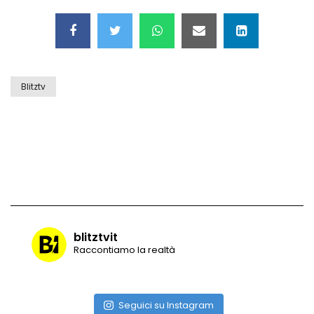
incredibile
Vulcano di ghiaccio a New York #neve
#snow
Blitztv
Ammiocuggino con la ruspa… finisce
male
Atterraggio di emergenza tra le auto:
attimi di paura
blitztvit
Raccontiamo la realtà
Incidente aereo a Mogadiscio, aereo
perde il controllo
Seguici su Instagram