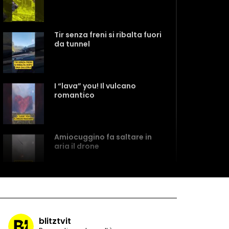
Tir senza freni si ribalta fuori
da tunnel
I “lava” you! Il vulcano
romantico
Amiocuggino fa saltare in
aria il drone
Record di baci in 30 secondi
blitztvit