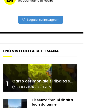
Raccontiamo la realtà
Due navi USA si scontrano in
mare
Seguici su Instagram
Auto coperta dal letame
dopo incidente
I PIÙ VISTI DELLA SETTIMANA
Nei casinò arriva il cambio
oro automatico
Esplode cabina elettrica
Carro cerimoniale si ribalta sulla folla
sotterranea
1
REDAZIONE BLITZTV
Tir senza freni si ribalta
Grattacielo crolla per un
fuori da tunnel
incendio