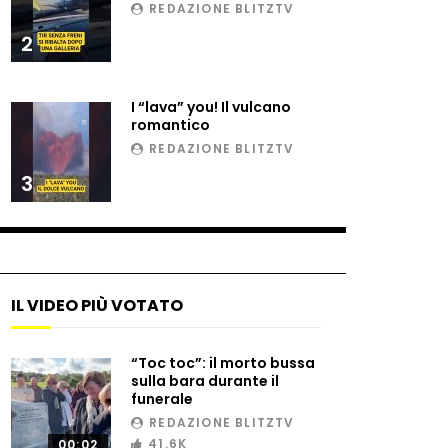
REDAZIONE BLITZTV
2
Il gelo estremo crea un
vulcano incredibile
I “lava” you! Il vulcano
romantico
REDAZIONE BLITZTV
Vulcano di ghiaccio a New
3
York #neve #snow
Ammiocuggino con la ruspa…
finisce male
IL VIDEO PIÙ VOTATO
“Toc toc”: il morto bussa
Atterraggio di emergenza
sulla bara durante il
tra le auto: attimi di paura
funerale
REDAZIONE BLITZTV
41.6K
00:02