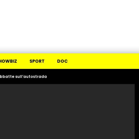
HOWBIZ
SPORT
DOC
abbatte sull’autostrada