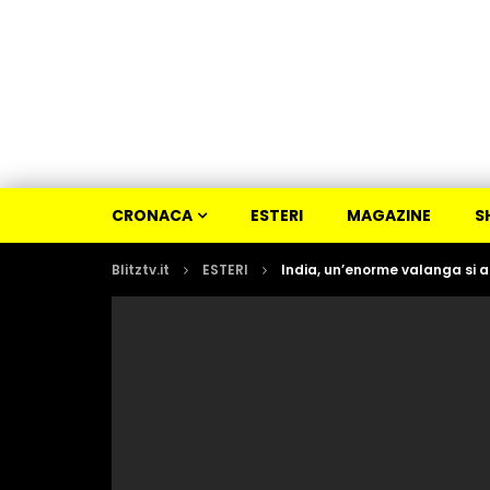
CRONACA
ESTERI
MAGAZINE
S
Blitztv.it
ESTERI
India, un’enorme valanga si 