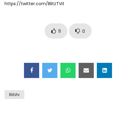
https://twitter.com/BlitzTVit
Auto coperta dal letame dopo
incidente
11
0
Nei casinò arriva il cambio oro
automatico
Esplode cabina elettrica sotterranea
Blitztv
Grattacielo crolla per un incendio
Il gelo estremo crea un vulcano
incredibile