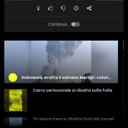
Continua...
Indonesia, erutta il vulcano Merapi: colonna di fumo alta oltre sei chilometri
Carro cerimoniale si ribalta sulla folla
Tir senza freni si ribalta fuori da tunnel