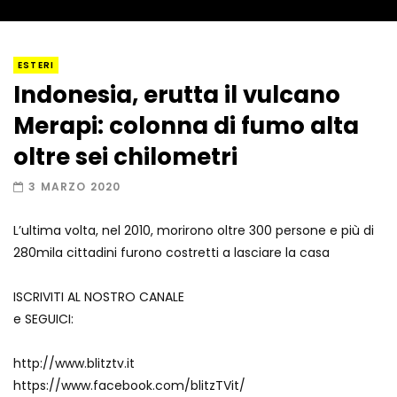
I “lava” you! Il vulcano romantico
ESTERI
Indonesia, erutta il vulcano
Merapi: colonna di fumo alta
Amiocuggino fa saltare in aria il drone
oltre sei chilometri
3 MARZO 2020
L’ultima volta, nel 2010, morirono oltre 300 persone e più di
Record di baci in 30 secondi
280mila cittadini furono costretti a lasciare la casa
ISCRIVITI AL NOSTRO CANALE
e SEGUICI:
Due navi USA si scontrano in mare
http://www.blitztv.it
https://www.facebook.com/blitzTVit/