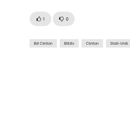
1
0
Bill Clinton
Blitztv
Clinton
Stati-Uniti