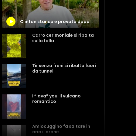
Clinton stanco e provato dopo il ricovero: “Prendetevi del tempo per ascoltare il vostro corpo”
Carro cerimoniale si ribalta
sulla folla
Tir senza freni si ribalta fuori
da tunnel
I “lava” you! Il vulcano
romantico
Amiocuggino fa saltare in
aria il drone