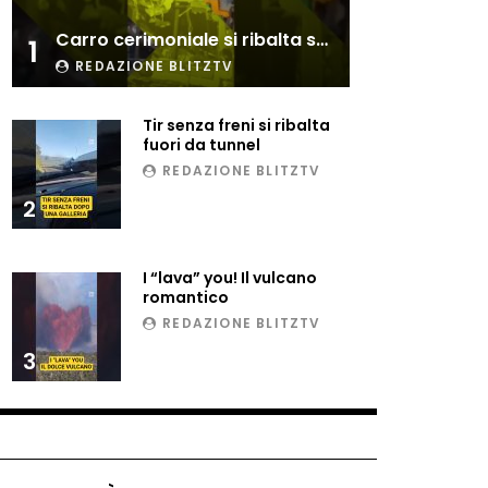
Esplode cabina elettrica
Carro cerimoniale si ribalta sulla folla
sotterranea
1
REDAZIONE BLITZTV
Tir senza freni si ribalta
Grattacielo crolla per un
fuori da tunnel
incendio
REDAZIONE BLITZTV
2
Il gelo estremo crea un
vulcano incredibile
I “lava” you! Il vulcano
romantico
REDAZIONE BLITZTV
Vulcano di ghiaccio a New
3
York #neve #snow
Ammiocuggino con la ruspa…
finisce male