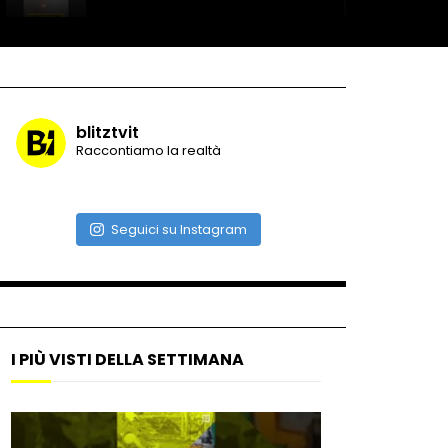
Record di baci in 30 secondi
blitztvit
Raccontiamo la realtà
Due navi USA si scontrano in
mare
Seguici su Instagram
Auto coperta dal letame
dopo incidente
I PIÙ VISTI DELLA SETTIMANA
Nei casinò arriva il cambio
oro automatico