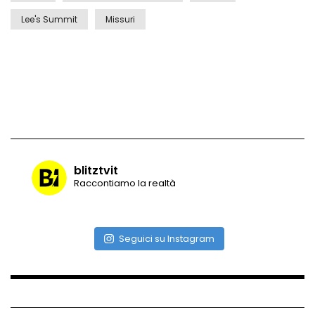
Lee's Summit
Missuri
Vulcano di ghiaccio a New York #neve
#snow
Ammiocuggino con la ruspa… finisce
male
blitztvit
Raccontiamo la realtà
Atterraggio di emergenza tra le auto:
attimi di paura
Seguici su Instagram
Incidente aereo a Mogadiscio, aereo
perde il controllo