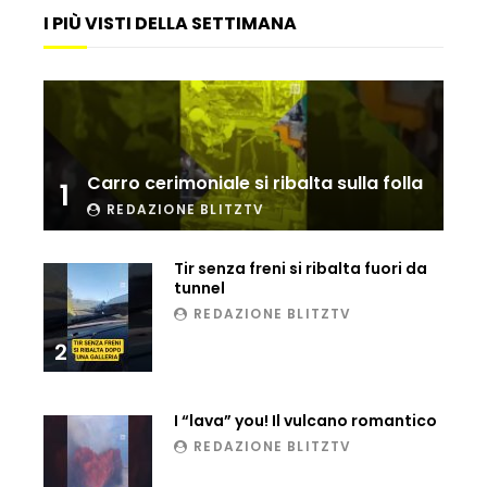
I PIÙ VISTI DELLA SETTIMANA
Ucraina, ecco come gli F16 intercettano
i droni russi
Tir bloccato sul passaggio a livello:
treno lo distrugge
Carro cerimoniale si ribalta sulla folla
1
REDAZIONE BLITZTV
Parco divertimenti, attrazione cede
all’improvviso
Tir senza freni si ribalta fuori da
tunnel
REDAZIONE BLITZTV
2
Auto fuori controllo in Guatemala,
tragedia a Petén
I “lava” you! Il vulcano romantico
REDAZIONE BLITZTV
Russia sotto zero: fiumi congelati e navi
rompighiaccio a Mosca