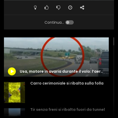
Continua...
Usa, motore in avaria durante il volo: l’aereo atterra in autostrada
Carro cerimoniale si ribalta sulla folla
Tir senza freni si ribalta fuori da tunnel