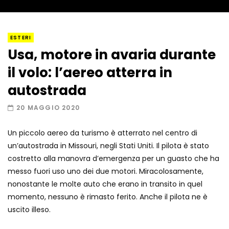
I “lava” you! Il vulcano romantico
ESTERI
Usa, motore in avaria durante
il volo: l’aereo atterra in
Amiocuggino fa saltare in aria il drone
autostrada
20 MAGGIO 2020
Un piccolo aereo da turismo è atterrato nel centro di
Record di baci in 30 secondi
un’autostrada in Missouri, negli Stati Uniti. Il pilota è stato
costretto alla manovra d’emergenza per un guasto che ha
messo fuori uso uno dei due motori. Miracolosamente,
nonostante le molte auto che erano in transito in quel
Due navi USA si scontrano in mare
momento, nessuno è rimasto ferito. Anche il pilota ne è
uscito illeso.