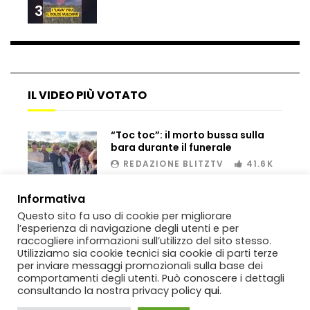
3
Bombe russe sulle montagne per creare
valanghe e proteggere i turisti
IL VIDEO PIÙ VOTATO
Auto si schianta, il guidatore vola dal
viadotto
“Toc toc”: il morto bussa sulla
bara durante il funerale
REDAZIONE BLITZTV
41.6K
Tradisce la moglie e lo legano con lo
00:02
Informativa
scotch a un albero
Questo sito fa uso di cookie per migliorare
l’esperienza di navigazione degli utenti e per
raccogliere informazioni sull’utilizzo del sito stesso.
Utilizziamo sia cookie tecnici sia cookie di parti terze
Tentano di salvarla dalla seggiovia, ma
per inviare messaggi promozionali sulla base dei
il piano fallisce
comportamenti degli utenti. Può conoscere i dettagli
consultando la nostra privacy policy
qui
.