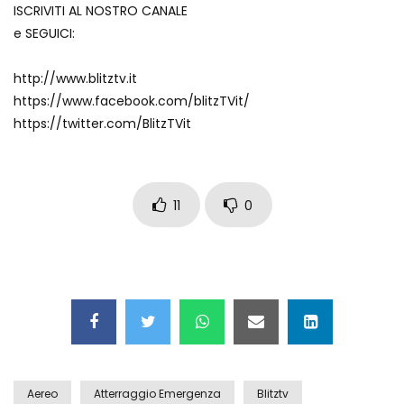
ISCRIVITI AL NOSTRO CANALE
Auto coperta dal letame dopo
e SEGUICI:
incidente
http://www.blitztv.it
https://www.facebook.com/blitzTVit/
Nei casinò arriva il cambio oro
https://twitter.com/BlitzTVit
automatico
Esplode cabina elettrica sotterranea
11
0
Grattacielo crolla per un incendio
Il gelo estremo crea un vulcano
Aereo
Atterraggio Emergenza
Blitztv
incredibile