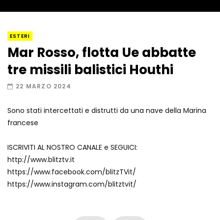
I “lava” you! Il vulcano romantico
ESTERI
Mar Rosso, flotta Ue abbatte
tre missili balistici Houthi
Amiocuggino fa saltare in aria il drone
22 MARZO 2024
Sono stati intercettati e distrutti da una nave della Marina
francese
Record di baci in 30 secondi
ISCRIVITI AL NOSTRO CANALE e SEGUICI:
http://www.blitztv.it
https://www.facebook.com/blitzTVit/
Due navi USA si scontrano in mare
https://www.instagram.com/blitztvit/