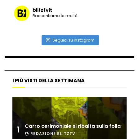
blitztvit
Raccontiamo la realtà
Vulcano di ghiaccio a New York #neve
#snow
Seguici su Instagram
Ammiocuggino con la ruspa… finisce
male
I PIÙ VISTI DELLA SETTIMANA
Atterraggio di emergenza tra le auto:
attimi di paura
Incidente aereo a Mogadiscio, aereo
perde il controllo
Carro cerimoniale si ribalta sulla folla
1
REDAZIONE BLITZTV