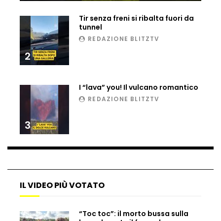
Ucraina, ecco come gli F16 intercettano
Tir senza freni si ribalta fuori da
i droni russi
tunnel
REDAZIONE BLITZTV
2
Tir bloccato sul passaggio a livello:
treno lo distrugge
I “lava” you! Il vulcano romantico
REDAZIONE BLITZTV
Parco divertimenti, attrazione cede
all’improvviso
3
Auto fuori controllo in Guatemala,
tragedia a Petén
IL VIDEO PIÙ VOTATO
Russia sotto zero: fiumi congelati e navi
“Toc toc”: il morto bussa sulla
rompighiaccio a Mosca