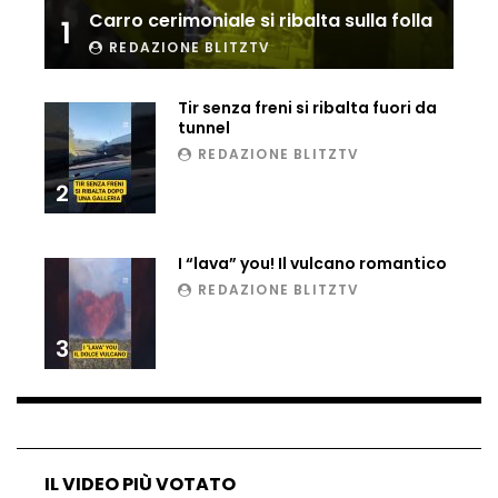
Carro cerimoniale si ribalta sulla folla
1
Ucraina, ecco come gli F16 intercettano
i droni russi
REDAZIONE BLITZTV
Tir senza freni si ribalta fuori da
tunnel
Tir bloccato sul passaggio a livello:
REDAZIONE BLITZTV
treno lo distrugge
2
Parco divertimenti, attrazione cede
I “lava” you! Il vulcano romantico
all’improvviso
REDAZIONE BLITZTV
3
Auto fuori controllo in Guatemala,
tragedia a Petén
Russia sotto zero: fiumi congelati e navi
IL VIDEO PIÙ VOTATO
rompighiaccio a Mosca