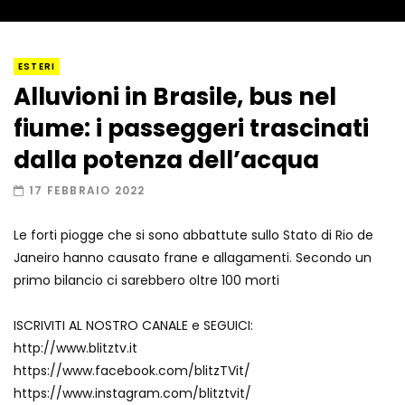
I “lava” you! Il vulcano romantico
ESTERI
Alluvioni in Brasile, bus nel
fiume: i passeggeri trascinati
Amiocuggino fa saltare in aria il drone
dalla potenza dell’acqua
17 FEBBRAIO 2022
Le forti piogge che si sono abbattute sullo Stato di Rio de
Record di baci in 30 secondi
Janeiro hanno causato frane e allagamenti. Secondo un
primo bilancio ci sarebbero oltre 100 morti
ISCRIVITI AL NOSTRO CANALE e SEGUICI:
Due navi USA si scontrano in mare
http://www.blitztv.it
https://www.facebook.com/blitzTVit/
https://www.instagram.com/blitztvit/