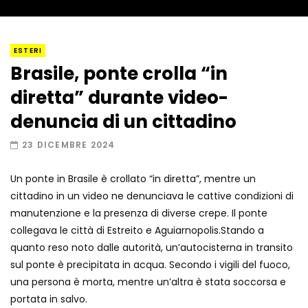
I “lava” you! Il vulcano romantico
ESTERI
Brasile, ponte crolla “in
diretta” durante video-
Amiocuggino fa saltare in aria il drone
denuncia di un cittadino
23 DICEMBRE 2024
Un ponte in Brasile è crollato “in diretta”, mentre un
Record di baci in 30 secondi
cittadino in un video ne denunciava le cattive condizioni di
manutenzione e la presenza di diverse crepe. Il ponte
collegava le città di Estreito e Aguiarnopolis.Stando a
quanto reso noto dalle autorità, un’autocisterna in transito
Due navi USA si scontrano in mare
sul ponte è precipitata in acqua. Secondo i vigili del fuoco,
una persona è morta, mentre un’altra è stata soccorsa e
portata in salvo.