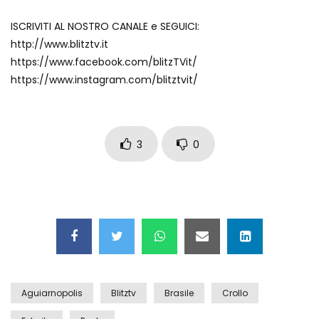
Auto coperta dal letame dopo
ISCRIVITI AL NOSTRO CANALE e SEGUICI:
incidente
http://www.blitztv.it
https://www.facebook.com/blitzTVit/
https://www.instagram.com/blitztvit/
Nei casinò arriva il cambio oro
automatico
3
0
Esplode cabina elettrica sotterranea
Grattacielo crolla per un incendio
Aguiarnopolis
Blitztv
Brasile
Crollo
Il gelo estremo crea un vulcano
incredibile