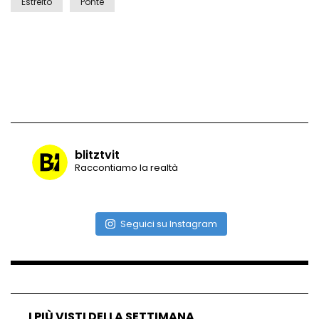
Estreito
Ponte
Vulcano di ghiaccio a New York #neve
#snow
Ammiocuggino con la ruspa… finisce
male
blitztvit
Raccontiamo la realtà
Atterraggio di emergenza tra le auto:
attimi di paura
Seguici su Instagram
Incidente aereo a Mogadiscio, aereo
perde il controllo
I PIÙ VISTI DELLA SETTIMANA