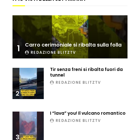
Ucraina, ecco come gli F16 intercettano
i droni russi
Tir bloccato sul passaggio a livello:
Carro cerimoniale si ribalta sulla folla
treno lo distrugge
1
REDAZIONE BLITZTV
Tir senza freni si ribalta fuori da
Parco divertimenti, attrazione cede
tunnel
all’improvviso
REDAZIONE BLITZTV
2
Auto fuori controllo in Guatemala,
tragedia a Petén
I “lava” you! Il vulcano romantico
REDAZIONE BLITZTV
Russia sotto zero: fiumi congelati e navi
3
rompighiaccio a Mosca