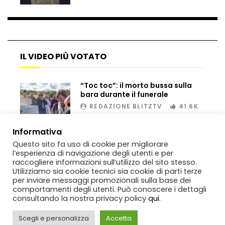
Bombe russe sulle montagne per creare
valanghe e proteggere i turisti
IL VIDEO PIÙ VOTATO
“Toc toc”: il morto bussa sulla
Auto si schianta, il guidatore vola dal
bara durante il funerale
viadotto
REDAZIONE BLITZTV
41.6K
00:02
Informativa
Tradisce la moglie e lo legano con lo
Questo sito fa uso di cookie per migliorare
scotch a un albero
l’esperienza di navigazione degli utenti e per
raccogliere informazioni sull’utilizzo del sito stesso.
Utilizziamo sia cookie tecnici sia cookie di parti terze
per inviare messaggi promozionali sulla base dei
Tentano di salvarla dalla seggiovia, ma
comportamenti degli utenti. Può conoscere i dettagli
il piano fallisce
consultando la nostra privacy policy
qui
.
Scegli e personalizza
Accetta