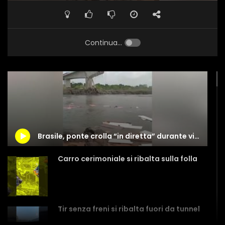
Continua...
Brasile, ponte crolla “in diretta” durante video-denuncia di un cittadino
Carro cerimoniale si ribalta sulla folla
Tir senza freni si ribalta fuori da tunnel