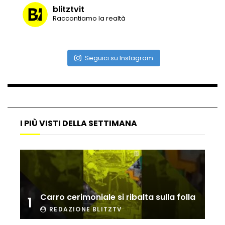
blitztvit
Raccontiamo la realtà
Vulcano di ghiaccio a New York #neve
#snow
Seguici su Instagram
Ammiocuggino con la ruspa… finisce
male
I PIÙ VISTI DELLA SETTIMANA
Atterraggio di emergenza tra le auto:
attimi di paura
Incidente aereo a Mogadiscio, aereo
perde il controllo
Carro cerimoniale si ribalta sulla folla
1
REDAZIONE BLITZTV