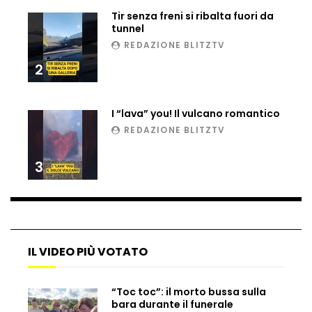
Tir senza freni si ribalta fuori da
Ucraina, ecco come gli F16 intercettano
tunnel
i droni russi
REDAZIONE BLITZTV
2
Tir bloccato sul passaggio a livello:
treno lo distrugge
I “lava” you! Il vulcano romantico
REDAZIONE BLITZTV
Parco divertimenti, attrazione cede
3
all’improvviso
Auto fuori controllo in Guatemala,
tragedia a Petén
IL VIDEO PIÙ VOTATO
“Toc toc”: il morto bussa sulla
Russia sotto zero: fiumi congelati e navi
bara durante il funerale
rompighiaccio a Mosca