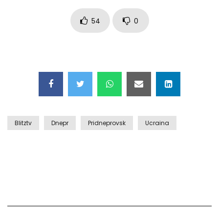
Auto coperta dal letame dopo
incidente
54
0
Nei casinò arriva il cambio oro
automatico
Esplode cabina elettrica sotterranea
Blitztv
Dnepr
Pridneprovsk
Ucraina
Grattacielo crolla per un incendio
Il gelo estremo crea un vulcano
incredibile