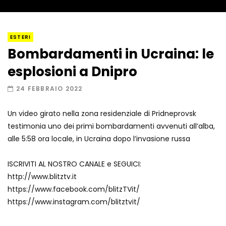
I “lava” you! Il vulcano romantico
ESTERI
Bombardamenti in Ucraina: le
esplosioni a Dnipro
Amiocuggino fa saltare in aria il drone
24 FEBBRAIO 2022
Un video girato nella zona residenziale di Pridneprovsk
testimonia uno dei primi bombardamenti avvenuti all’alba,
Record di baci in 30 secondi
alle 5:58 ora locale, in Ucraina dopo l’invasione russa
ISCRIVITI AL NOSTRO CANALE e SEGUICI:
http://www.blitztv.it
Due navi USA si scontrano in mare
https://www.facebook.com/blitzTVit/
https://www.instagram.com/blitztvit/