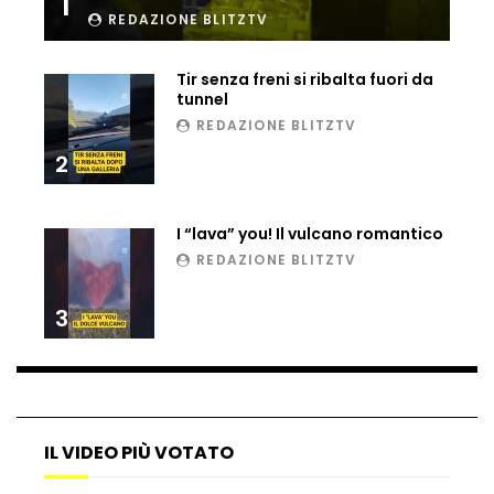
1
REDAZIONE BLITZTV
Ucraina, ecco come gli F16 intercettano
i droni russi
Tir senza freni si ribalta fuori da
tunnel
REDAZIONE BLITZTV
Tir bloccato sul passaggio a livello:
treno lo distrugge
2
I “lava” you! Il vulcano romantico
Parco divertimenti, attrazione cede
REDAZIONE BLITZTV
all’improvviso
3
Auto fuori controllo in Guatemala,
tragedia a Petén
IL VIDEO PIÙ VOTATO
Russia sotto zero: fiumi congelati e navi
rompighiaccio a Mosca