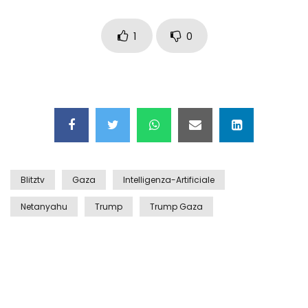
Auto coperta dal letame dopo
incidente
1
0
Nei casinò arriva il cambio oro
automatico
Esplode cabina elettrica sotterranea
Blitztv
Gaza
Intelligenza-Artificiale
Netanyahu
Trump
Trump Gaza
Grattacielo crolla per un incendio
Il gelo estremo crea un vulcano
incredibile