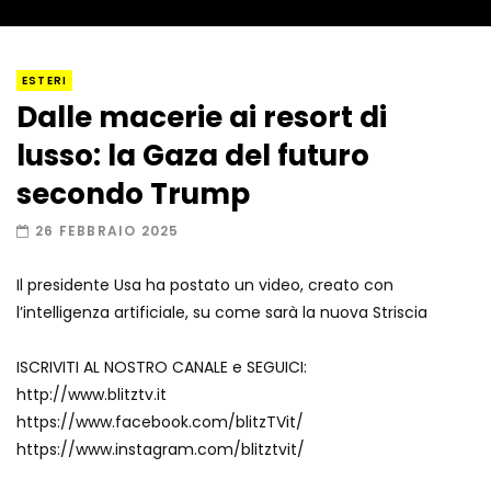
I “lava” you! Il vulcano romantico
ESTERI
Dalle macerie ai resort di
lusso: la Gaza del futuro
Amiocuggino fa saltare in aria il drone
secondo Trump
26 FEBBRAIO 2025
Il presidente Usa ha postato un video, creato con
Record di baci in 30 secondi
l’intelligenza artificiale, su come sarà la nuova Striscia
ISCRIVITI AL NOSTRO CANALE e SEGUICI:
http://www.blitztv.it
Due navi USA si scontrano in mare
https://www.facebook.com/blitzTVit/
https://www.instagram.com/blitztvit/