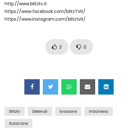
http://www.blitztv.it
Auto coperta dal letame dopo
https://www.facebook.com/blitzTVit/
incidente
https://www.instagram.com/blitztvit/
Nei casinò arriva il cambio oro
automatico
3
0
Esplode cabina elettrica sotterranea
Grattacielo crolla per un incendio
Blitztv
Detenuti
Evasione
Indonesia
Kutacane
Il gelo estremo crea un vulcano
incredibile