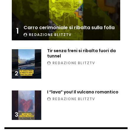
Ucraina, ecco come gli F16 intercettano
i droni russi
Carro cerimoniale si ribalta sulla folla
1
REDAZIONE BLITZTV
Tir bloccato sul passaggio a livello:
treno lo distrugge
Tir senza freni si ribalta fuori da
tunnel
REDAZIONE BLITZTV
Parco divertimenti, attrazione cede
all’improvviso
2
I “lava” you! Il vulcano romantico
Auto fuori controllo in Guatemala,
REDAZIONE BLITZTV
tragedia a Petén
3
Russia sotto zero: fiumi congelati e navi
rompighiaccio a Mosca