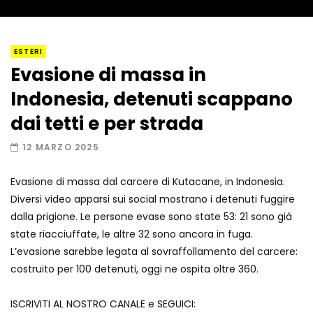
I “lava” you! Il vulcano romantico
ESTERI
Evasione di massa in
Indonesia, detenuti scappano
Amiocuggino fa saltare in aria il drone
dai tetti e per strada
12 MARZO 2025
Evasione di massa dal carcere di Kutacane, in Indonesia.
Record di baci in 30 secondi
Diversi video apparsi sui social mostrano i detenuti fuggire
dalla prigione. Le persone evase sono state 53: 21 sono già
state riacciuffate, le altre 32 sono ancora in fuga.
L’evasione sarebbe legata al sovraffollamento del carcere:
Due navi USA si scontrano in mare
costruito per 100 detenuti, oggi ne ospita oltre 360.
ISCRIVITI AL NOSTRO CANALE e SEGUICI: