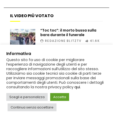
IL VIDEO PIÙ VOTATO
Bombe russe sulle montagne per creare
valanghe e proteggere i turisti
“Toc toc”: il morto bussa sulla
bara durante il funerale
REDAZIONE BLITZTV
41.6K
Auto si schianta, il guidatore vola dal
viadotto
00:02
Informativa
Questo sito fa uso di cookie per migliorare
l’esperienza di navigazione degli utenti e per
raccogliere informazioni sull’utilizzo del sito stesso.
Tradisce la moglie e lo legano con lo
Utilizziamo sia cookie tecnici sia cookie di parti terze
scotch a un albero
per inviare messaggi promozionali sulla base dei
comportamenti degli utenti. Può conoscere i dettagli
consultando la nostra privacy policy
qui
.
Tentano di salvarla dalla seggiovia, ma
Scegli e personalizza
Accetta
il piano fallisce
Copyright
BlitzTV
© 2019-2025
SIGNO
Via Rabolini, 13 Milano - P.IVA
IT11812250154. Tutti i diritti sono riservati.
Continua senza accettare