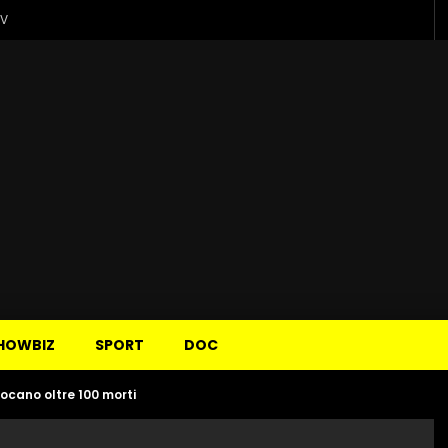
TV
HOWBIZ
SPORT
DOC
vocano oltre 100 morti