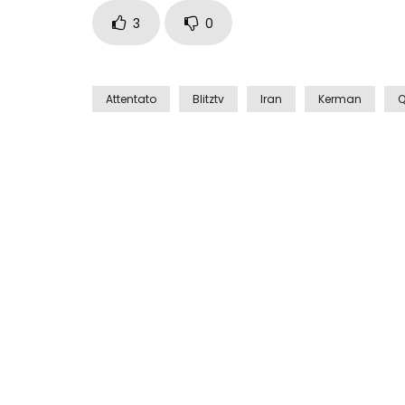
3
0
Attentato
Blitztv
Iran
Kerman
Q