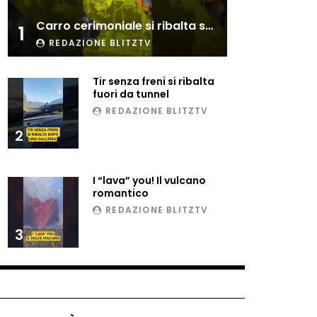
Esplode cabina elettrica
Carro cerimoniale si ribalta sulla folla
sotterranea
1
REDAZIONE BLITZTV
Tir senza freni si ribalta
Grattacielo crolla per un
fuori da tunnel
incendio
REDAZIONE BLITZTV
2
Il gelo estremo crea un
vulcano incredibile
I “lava” you! Il vulcano
romantico
REDAZIONE BLITZTV
Vulcano di ghiaccio a New
3
York #neve #snow
Ammiocuggino con la ruspa…
finisce male