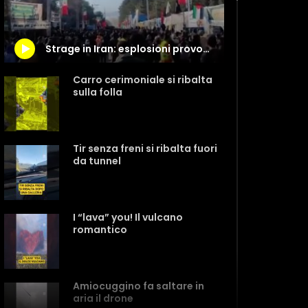
Strage in Iran: esplosioni provocano oltre 100 morti
Carro cerimoniale si ribalta
sulla folla
Tir senza freni si ribalta fuori
da tunnel
I “lava” you! Il vulcano
romantico
Amiocuggino fa saltare in
aria il drone