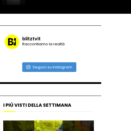
Record di baci in 30 secondi
blitztvit
Raccontiamo la realtà
Due navi USA si scontrano in
mare
Seguici su Instagram
Auto coperta dal letame
dopo incidente
I PIÙ VISTI DELLA SETTIMANA
Nei casinò arriva il cambio
oro automatico