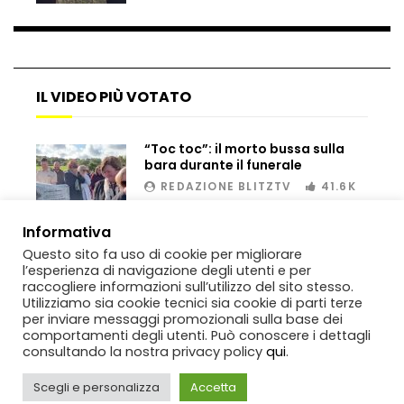
rompighiaccio a Mosca
Bombe russe sulle montagne per creare
IL VIDEO PIÙ VOTATO
valanghe e proteggere i turisti
“Toc toc”: il morto bussa sulla
bara durante il funerale
Auto si schianta, il guidatore vola dal
REDAZIONE BLITZTV
41.6K
viadotto
00:02
Informativa
Questo sito fa uso di cookie per migliorare
Tradisce la moglie e lo legano con lo
l’esperienza di navigazione degli utenti e per
scotch a un albero
raccogliere informazioni sull’utilizzo del sito stesso.
Utilizziamo sia cookie tecnici sia cookie di parti terze
per inviare messaggi promozionali sulla base dei
comportamenti degli utenti. Può conoscere i dettagli
consultando la nostra privacy policy
qui
.
Tentano di salvarla dalla seggiovia, ma
il piano fallisce
Scegli e personalizza
Accetta
Copyright
BlitzTV
© 2019-2025
SIGNO
Via Rabolini, 13 Milano - P.IVA