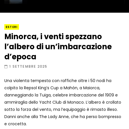
I “lava” you! Il vulcano romantico
ESTERI
Minorca, i venti spezzano
l’albero di un’imbarcazione
Amiocuggino fa saltare in aria il drone
d’epoca
1 SETTEMBRE 2025
Una violenta tempesta con raffiche oltre i 50 nodi ha
Record di baci in 30 secondi
colpito la Repsol King’s Cup a Mahón, a Maiorca,
danneggiando la Tuiga, celebre imbarcazione del 1909 e
ammiraglia dello Yacht Club di Monaco. L’albero è crollato
sotto la forza del vento, ma l’equipaggio è rimasto illeso.
Due navi USA si scontrano in mare
Danni anche alla The Lady Anne, che ha perso bompresso
e crocetta.