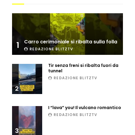
Ucraina, ecco come gli F16 intercettano
i droni russi
Carro cerimoniale si ribalta sulla folla
1
Tir bloccato sul passaggio a livello:
treno lo distrugge
REDAZIONE BLITZTV
Tir senza freni si ribalta fuori da
tunnel
Parco divertimenti, attrazione cede
REDAZIONE BLITZTV
all’improvviso
2
Auto fuori controllo in Guatemala,
I “lava” you! Il vulcano romantico
tragedia a Petén
REDAZIONE BLITZTV
3
Russia sotto zero: fiumi congelati e navi