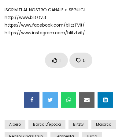
ISCRIVITI AL NOSTRO CANALE e SEGUICI:
Auto coperta dal letame dopo
http://www.blitztv.it
incidente
https://www.facebook.com/blitzTVit/
https://www.instagram.com/blitztvit/
Nei casinò arriva il cambio oro
automatico
1
0
Esplode cabina elettrica sotterranea
Grattacielo crolla per un incendio
Albero
Barca D'epoca
Blitztv
Maiorca
Il gelo estremo crea un vulcano
Repsol King’s Cup
Tempesta
Tuiga