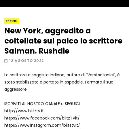
I “lava” you! Il vulcano romantico
ESTERI
New York, aggredito a
coltellate sul palco lo scrittore
Amiocuggino fa saltare in aria il drone
Salman. Rushdie
12 AGOSTO 2022
Lo scrittore e saggista indiano, autore di “Versi satanici”, è
Record di baci in 30 secondi
stato stabilizzato e portato in ospedale. Fermato il suo
aggressore
ISCRIVITI AL NOSTRO CANALE e SEGUICI:
Due navi USA si scontrano in mare
http://www.blitztv.it
https://www.facebook.com/blitzTVit/
https://www.instagram.com/blitztvit/