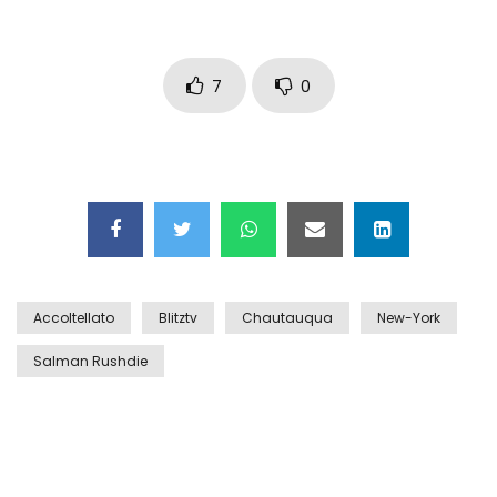
Auto coperta dal letame dopo
incidente
7
0
Nei casinò arriva il cambio oro
automatico
Esplode cabina elettrica sotterranea
Accoltellato
Blitztv
Chautauqua
New-York
Grattacielo crolla per un incendio
Salman Rushdie
Il gelo estremo crea un vulcano
incredibile