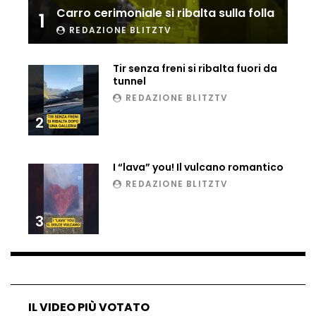
Carro cerimoniale si ribalta sulla folla
1
Ucraina, ecco come gli F16 intercettano
i droni russi
REDAZIONE BLITZTV
Tir senza freni si ribalta fuori da
tunnel
Tir bloccato sul passaggio a livello:
REDAZIONE BLITZTV
treno lo distrugge
2
Parco divertimenti, attrazione cede
I “lava” you! Il vulcano romantico
all’improvviso
REDAZIONE BLITZTV
3
Auto fuori controllo in Guatemala,
tragedia a Petén
Russia sotto zero: fiumi congelati e navi
IL VIDEO PIÙ VOTATO
rompighiaccio a Mosca