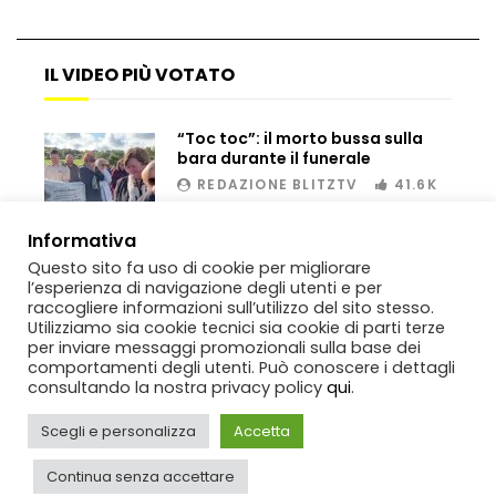
rompighiaccio a Mosca
IL VIDEO PIÙ VOTATO
Bombe russe sulle montagne per creare
valanghe e proteggere i turisti
“Toc toc”: il morto bussa sulla
bara durante il funerale
REDAZIONE BLITZTV
41.6K
Auto si schianta, il guidatore vola dal
00:02
viadotto
Informativa
Questo sito fa uso di cookie per migliorare
l’esperienza di navigazione degli utenti e per
raccogliere informazioni sull’utilizzo del sito stesso.
Utilizziamo sia cookie tecnici sia cookie di parti terze
Tradisce la moglie e lo legano con lo
per inviare messaggi promozionali sulla base dei
scotch a un albero
comportamenti degli utenti. Può conoscere i dettagli
consultando la nostra privacy policy
qui
.
Scegli e personalizza
Accetta
Tentano di salvarla dalla seggiovia, ma
Copyright
BlitzTV
© 2019-2025
SIGNO
Via Rabolini, 13 Milano - P.IVA
il piano fallisce
IT11812250154. Tutti i diritti sono riservati.
Continua senza accettare