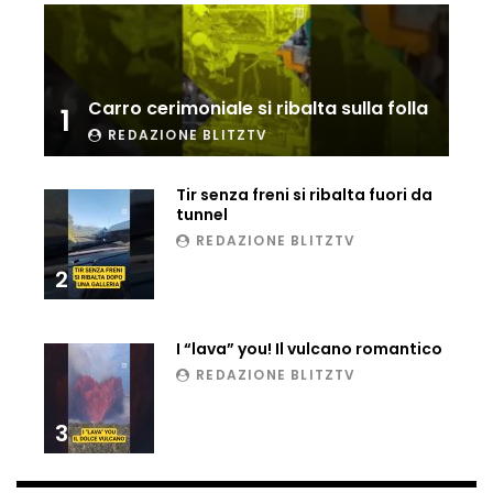
Ucraina, ecco come gli F16 intercettano
i droni russi
Carro cerimoniale si ribalta sulla folla
1
REDAZIONE BLITZTV
Tir bloccato sul passaggio a livello:
treno lo distrugge
Tir senza freni si ribalta fuori da
tunnel
REDAZIONE BLITZTV
Parco divertimenti, attrazione cede
2
all’improvviso
I “lava” you! Il vulcano romantico
REDAZIONE BLITZTV
Auto fuori controllo in Guatemala,
tragedia a Petén
3
Russia sotto zero: fiumi congelati e navi