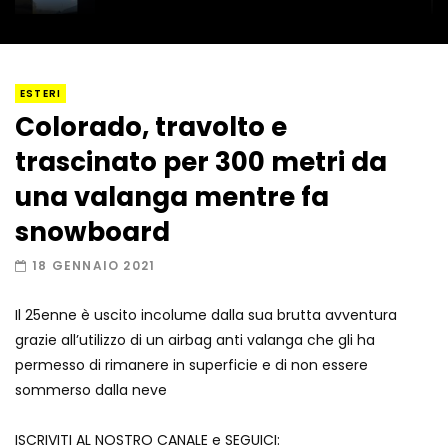
I “lava” you! Il vulcano romantico
ESTERI
Colorado, travolto e
trascinato per 300 metri da
Amiocuggino fa saltare in aria il drone
una valanga mentre fa
snowboard
18 GENNAIO 2021
Record di baci in 30 secondi
Il 25enne è uscito incolume dalla sua brutta avventura
grazie all’utilizzo di un airbag anti valanga che gli ha
permesso di rimanere in superficie e di non essere
Due navi USA si scontrano in mare
sommerso dalla neve
ISCRIVITI AL NOSTRO CANALE e SEGUICI: