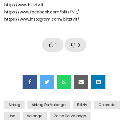
http://www.blitztv.it
Auto coperta dal letame dopo
https://www.facebook.com/blitzTVit/
incidente
https://www.instagram.com/blitztvit/
Nei casinò arriva il cambio oro
1
0
automatico
Esplode cabina elettrica sotterranea
Grattacielo crolla per un incendio
Airbag
Airbag Da Valanga
Blitztv
Colorado
Usa
Valanga
Zaino Da Valanga
Il gelo estremo crea un vulcano