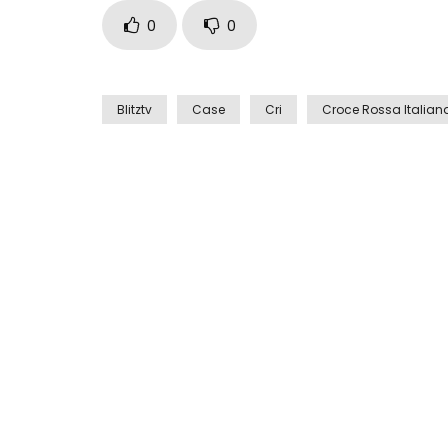
0
0
Blitztv
Case
Cri
Croce Rossa Italian