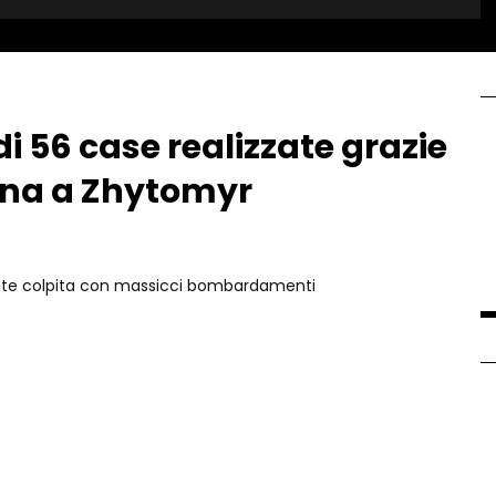
i 56 case realizzate grazie
iana a Zhytomyr
mente colpita con massicci bombardamenti