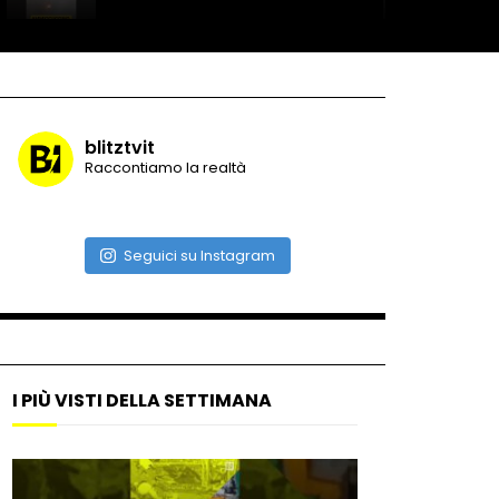
Record di baci in 30 secondi
blitztvit
Raccontiamo la realtà
Due navi USA si scontrano in
mare
Seguici su Instagram
Auto coperta dal letame
dopo incidente
I PIÙ VISTI DELLA SETTIMANA
Nei casinò arriva il cambio
oro automatico