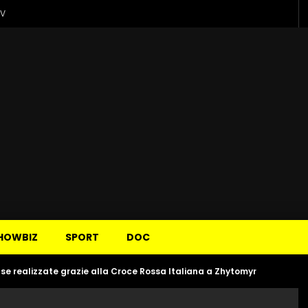
TV
HOWBIZ
SPORT
DOC
se realizzate grazie alla Croce Rossa Italiana a Zhytomyr