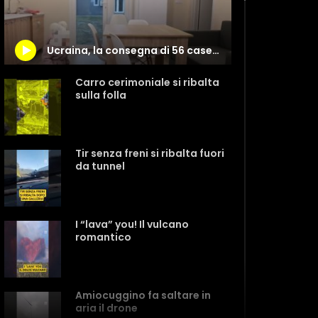
Ucraina, la consegna di 56 case realizzate grazie alla Croce Rossa Italiana a Zhytomyr
Carro cerimoniale si ribalta
sulla folla
Tir senza freni si ribalta fuori
da tunnel
I “lava” you! Il vulcano
romantico
Amiocuggino fa saltare in
aria il drone