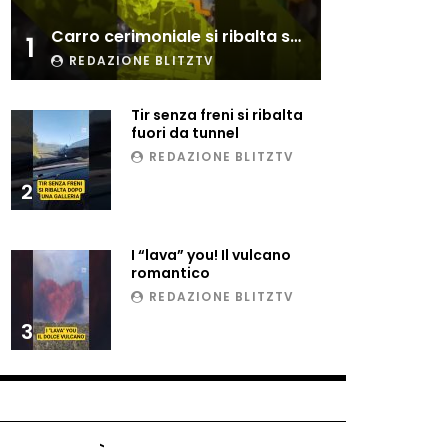
Esplode cabina elettrica
Carro cerimoniale si ribalta sulla folla
sotterranea
1
REDAZIONE BLITZTV
Tir senza freni si ribalta
Grattacielo crolla per un
fuori da tunnel
incendio
REDAZIONE BLITZTV
2
Il gelo estremo crea un
vulcano incredibile
I “lava” you! Il vulcano
romantico
REDAZIONE BLITZTV
Vulcano di ghiaccio a New
3
York #neve #snow
Ammiocuggino con la ruspa…
finisce male