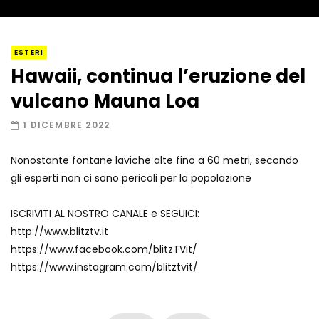
I “lava” you! Il vulcano romantico
ESTERI
Hawaii, continua l’eruzione del
vulcano Mauna Loa
Amiocuggino fa saltare in aria il drone
1 DICEMBRE 2022
Nonostante fontane laviche alte fino a 60 metri, secondo
gli esperti non ci sono pericoli per la popolazione
Record di baci in 30 secondi
ISCRIVITI AL NOSTRO CANALE e SEGUICI:
http://www.blitztv.it
https://www.facebook.com/blitzTVit/
Due navi USA si scontrano in mare
https://www.instagram.com/blitztvit/