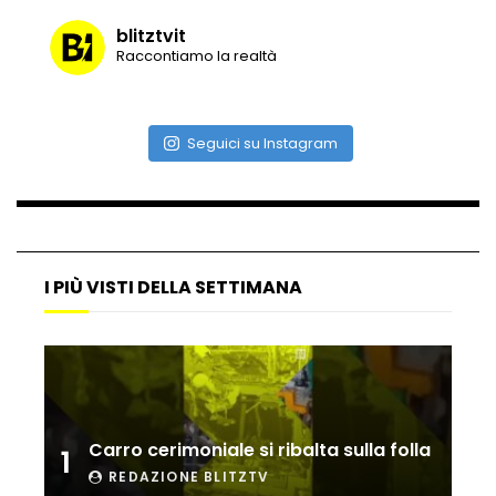
blitztvit
Raccontiamo la realtà
Vulcano di ghiaccio a New York #neve
#snow
Seguici su Instagram
Ammiocuggino con la ruspa… finisce
male
I PIÙ VISTI DELLA SETTIMANA
Atterraggio di emergenza tra le auto:
attimi di paura
Incidente aereo a Mogadiscio, aereo
perde il controllo
Carro cerimoniale si ribalta sulla folla
1
REDAZIONE BLITZTV