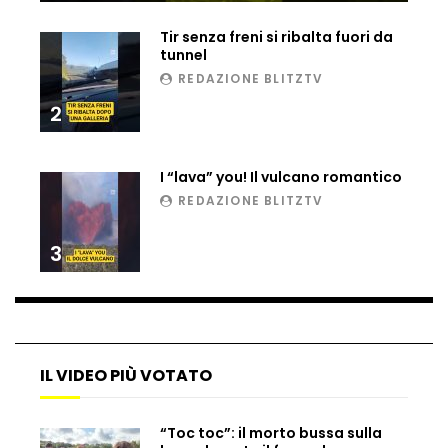
Ucraina, ecco come gli F16 intercettano
Tir senza freni si ribalta fuori da
i droni russi
tunnel
REDAZIONE BLITZTV
2
Tir bloccato sul passaggio a livello:
treno lo distrugge
I “lava” you! Il vulcano romantico
REDAZIONE BLITZTV
Parco divertimenti, attrazione cede
all’improvviso
3
Auto fuori controllo in Guatemala,
tragedia a Petén
IL VIDEO PIÙ VOTATO
Russia sotto zero: fiumi congelati e navi
“Toc toc”: il morto bussa sulla
rompighiaccio a Mosca