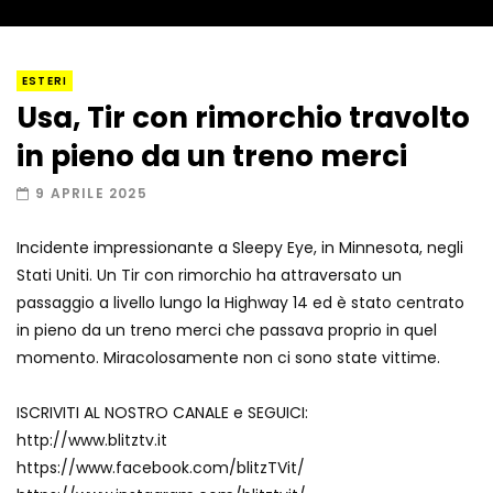
I “lava” you! Il vulcano romantico
ESTERI
Usa, Tir con rimorchio travolto
in pieno da un treno merci
Amiocuggino fa saltare in aria il drone
9 APRILE 2025
Incidente impressionante a Sleepy Eye, in Minnesota, negli
Stati Uniti. Un Tir con rimorchio ha attraversato un
Record di baci in 30 secondi
passaggio a livello lungo la Highway 14 ed è stato centrato
in pieno da un treno merci che passava proprio in quel
momento. Miracolosamente non ci sono state vittime.
Due navi USA si scontrano in mare
ISCRIVITI AL NOSTRO CANALE e SEGUICI:
http://www.blitztv.it
https://www.facebook.com/blitzTVit/