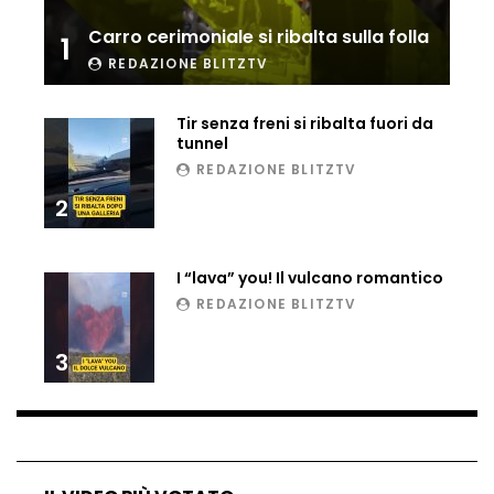
Ucraina, ecco come gli F16 intercettano
Carro cerimoniale si ribalta sulla folla
1
i droni russi
REDAZIONE BLITZTV
Tir senza freni si ribalta fuori da
Tir bloccato sul passaggio a livello:
tunnel
treno lo distrugge
REDAZIONE BLITZTV
2
Parco divertimenti, attrazione cede
all’improvviso
I “lava” you! Il vulcano romantico
REDAZIONE BLITZTV
Auto fuori controllo in Guatemala,
3
tragedia a Petén
Russia sotto zero: fiumi congelati e navi
rompighiaccio a Mosca