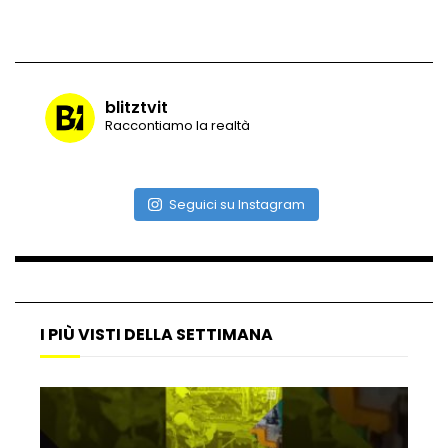
Vulcano di ghiaccio a New York #neve
#snow
blitztvit
Raccontiamo la realtà
Ammiocuggino con la ruspa… finisce
male
Seguici su Instagram
Atterraggio di emergenza tra le auto:
attimi di paura
I PIÙ VISTI DELLA SETTIMANA
Incidente aereo a Mogadiscio, aereo
perde il controllo