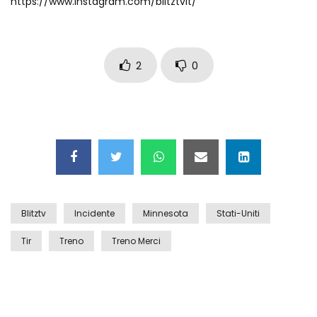
https://www.instagram.com/blitztvit/
Auto coperta dal letame dopo
incidente
2
0
Nei casinò arriva il cambio oro
automatico
Esplode cabina elettrica sotterranea
Blitztv
Incidente
Minnesota
Stati-Uniti
Grattacielo crolla per un incendio
Tir
Treno
Treno Merci
Il gelo estremo crea un vulcano
incredibile