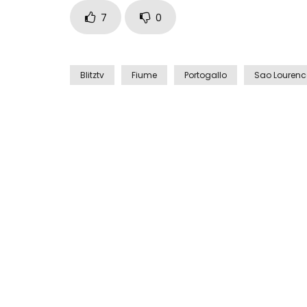
7
0
Blitztv
Fiume
Portogallo
Sao Lourenco