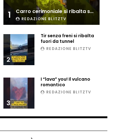
Esplode cabina elettrica
Carro cerimoniale si ribalta sulla folla
sotterranea
1
REDAZIONE BLITZTV
Tir senza freni si ribalta
Grattacielo crolla per un
fuori da tunnel
incendio
REDAZIONE BLITZTV
2
Il gelo estremo crea un
vulcano incredibile
I “lava” you! Il vulcano
romantico
REDAZIONE BLITZTV
Vulcano di ghiaccio a New
3
York #neve #snow
Ammiocuggino con la ruspa…
finisce male