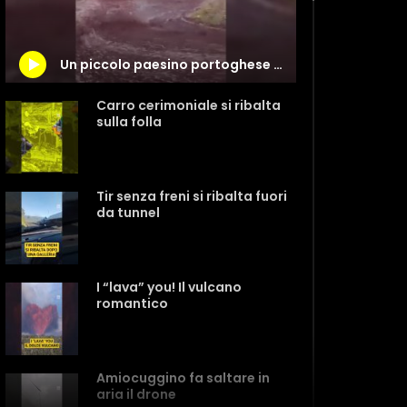
Un piccolo paesino portoghese è stato inondato da un fiume di vino
Carro cerimoniale si ribalta
sulla folla
Tir senza freni si ribalta fuori
da tunnel
I “lava” you! Il vulcano
romantico
Amiocuggino fa saltare in
aria il drone