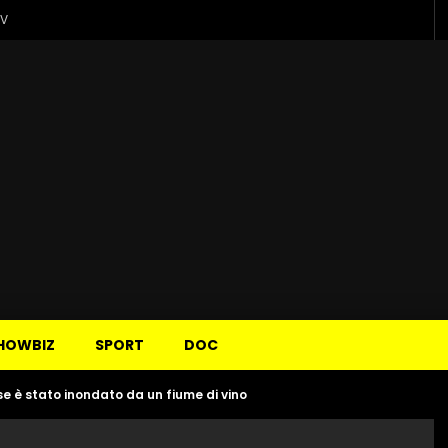
TV
HOWBIZ
SPORT
DOC
e è stato inondato da un fiume di vino