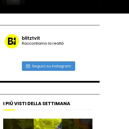
Record di baci in 30 secondi
blitztvit
Raccontiamo la realtà
Due navi USA si scontrano in
mare
Seguici su Instagram
Auto coperta dal letame
dopo incidente
I PIÙ VISTI DELLA SETTIMANA
Nei casinò arriva il cambio
oro automatico