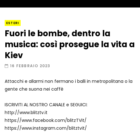
I “lava” you! Il vulcano romantico
ESTERI
Fuori le bombe, dentro la
musica: così prosegue la vita a
Amiocuggino fa saltare in aria il drone
Kiev
16 FEBBRAIO 2023
Attacchi e allarmi non fermano i balli in metropolitana o la
Record di baci in 30 secondi
gente che suona nei caffè
ISCRIVITI AL NOSTRO CANALE e SEGUICI:
http://www.blitztv.it
Due navi USA si scontrano in mare
https://www.facebook.com/blitzTVit/
https://www.instagram.com/blitztvit/