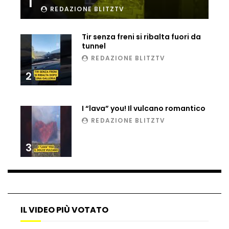
1
REDAZIONE BLITZTV
Ucraina, ecco come gli F16 intercettano
i droni russi
Tir senza freni si ribalta fuori da
tunnel
REDAZIONE BLITZTV
Tir bloccato sul passaggio a livello:
treno lo distrugge
2
I “lava” you! Il vulcano romantico
Parco divertimenti, attrazione cede
REDAZIONE BLITZTV
all’improvviso
3
Auto fuori controllo in Guatemala,
tragedia a Petén
IL VIDEO PIÙ VOTATO
Russia sotto zero: fiumi congelati e navi
rompighiaccio a Mosca