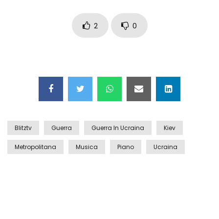
Auto coperta dal letame dopo
incidente
2
0
Nei casinò arriva il cambio oro
automatico
Esplode cabina elettrica sotterranea
Blitztv
Guerra
Guerra In Ucraina
Kiev
Metropolitana
Musica
Piano
Ucraina
Grattacielo crolla per un incendio
Il gelo estremo crea un vulcano
incredibile