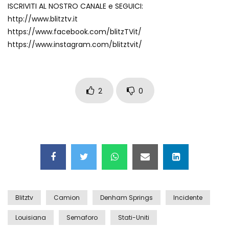
ISCRIVITI AL NOSTRO CANALE e SEGUICI:
Auto coperta dal letame dopo
http://www.blitztv.it
incidente
https://www.facebook.com/blitzTVit/
https://www.instagram.com/blitztvit/
Nei casinò arriva il cambio oro
automatico
2
0
Esplode cabina elettrica sotterranea
Grattacielo crolla per un incendio
Blitztv
Camion
Denham Springs
Incidente
Il gelo estremo crea un vulcano
Louisiana
Semaforo
Stati-Uniti
incredibile