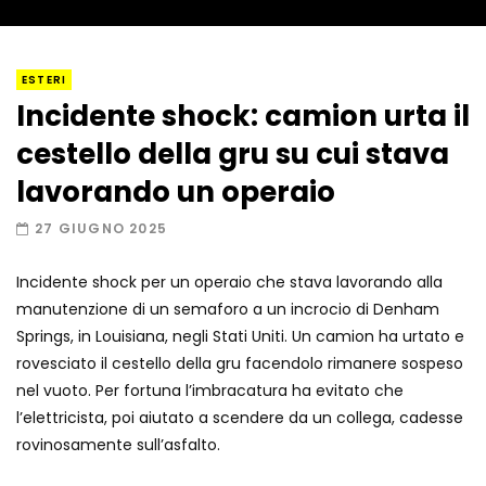
I “lava” you! Il vulcano romantico
ESTERI
Incidente shock: camion urta il
cestello della gru su cui stava
Amiocuggino fa saltare in aria il drone
lavorando un operaio
27 GIUGNO 2025
Incidente shock per un operaio che stava lavorando alla
Record di baci in 30 secondi
manutenzione di un semaforo a un incrocio di Denham
Springs, in Louisiana, negli Stati Uniti. Un camion ha urtato e
rovesciato il cestello della gru facendolo rimanere sospeso
nel vuoto. Per fortuna l’imbracatura ha evitato che
Due navi USA si scontrano in mare
l’elettricista, poi aiutato a scendere da un collega, cadesse
rovinosamente sull’asfalto.