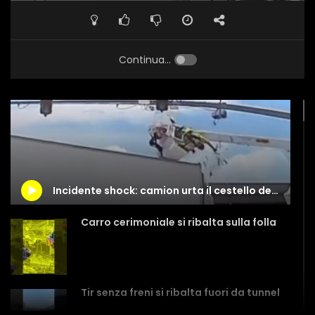
Continua...
Incidente shock: camion urta il cestello della gru su cui stava lavorando un operaio
Carro cerimoniale si ribalta sulla folla
Tir senza freni si ribalta fuori da tunnel