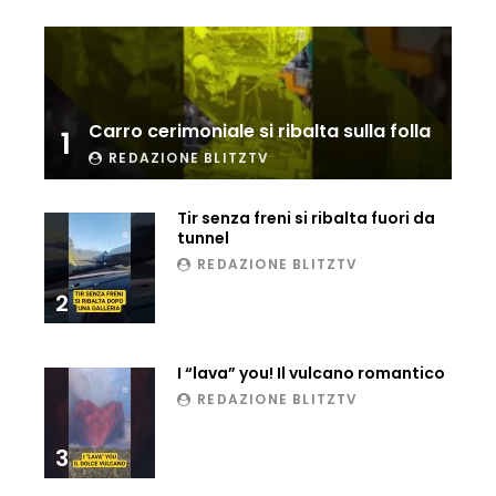
Ucraina, ecco come gli F16 intercettano
i droni russi
Carro cerimoniale si ribalta sulla folla
1
Tir bloccato sul passaggio a livello:
treno lo distrugge
REDAZIONE BLITZTV
Tir senza freni si ribalta fuori da
tunnel
Parco divertimenti, attrazione cede
REDAZIONE BLITZTV
all’improvviso
2
Auto fuori controllo in Guatemala,
I “lava” you! Il vulcano romantico
tragedia a Petén
REDAZIONE BLITZTV
3
Russia sotto zero: fiumi congelati e navi
rompighiaccio a Mosca