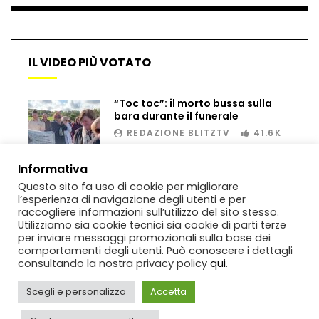
Bombe russe sulle montagne per creare
IL VIDEO PIÙ VOTATO
valanghe e proteggere i turisti
“Toc toc”: il morto bussa sulla
bara durante il funerale
Auto si schianta, il guidatore vola dal
REDAZIONE BLITZTV
41.6K
viadotto
00:02
Informativa
Questo sito fa uso di cookie per migliorare
Tradisce la moglie e lo legano con lo
l’esperienza di navigazione degli utenti e per
scotch a un albero
raccogliere informazioni sull’utilizzo del sito stesso.
Utilizziamo sia cookie tecnici sia cookie di parti terze
per inviare messaggi promozionali sulla base dei
comportamenti degli utenti. Può conoscere i dettagli
consultando la nostra privacy policy
qui
.
Tentano di salvarla dalla seggiovia, ma
il piano fallisce
Scegli e personalizza
Accetta
Copyright
BlitzTV
© 2019-2025
SIGNO
Via Rabolini, 13 Milano - P.IVA
IT11812250154. Tutti i diritti sono riservati.