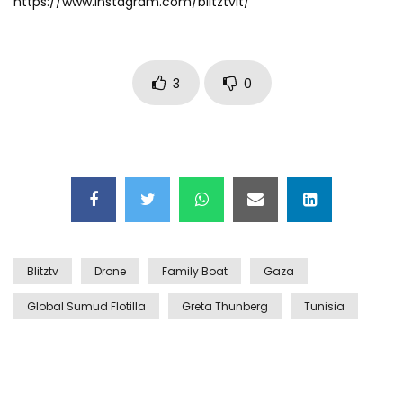
https://www.instagram.com/blitztvit/
Auto coperta dal letame dopo
incidente
3
0
Nei casinò arriva il cambio oro
automatico
Esplode cabina elettrica sotterranea
Blitztv
Drone
Family Boat
Gaza
Grattacielo crolla per un incendio
Global Sumud Flotilla
Greta Thunberg
Tunisia
Il gelo estremo crea un vulcano
incredibile