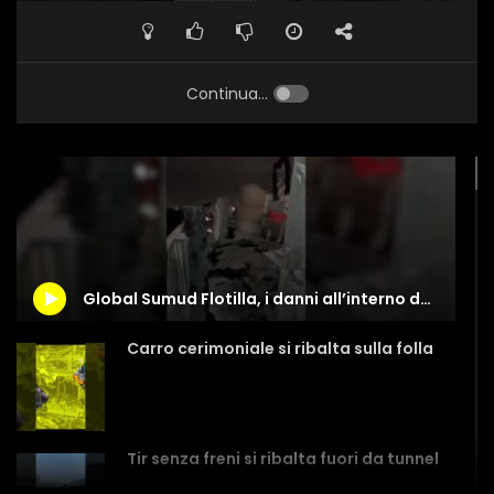
Continua...
Global Sumud Flotilla, i danni all’interno della barca colpita
Carro cerimoniale si ribalta sulla folla
Tir senza freni si ribalta fuori da tunnel