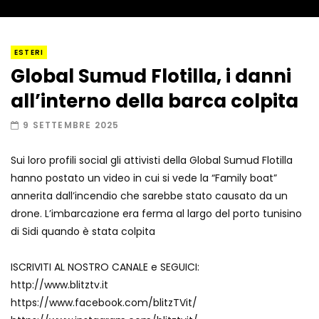
I “lava” you! Il vulcano romantico
ESTERI
Global Sumud Flotilla, i danni
all’interno della barca colpita
Amiocuggino fa saltare in aria il drone
9 SETTEMBRE 2025
Sui loro profili social gli attivisti della Global Sumud Flotilla
hanno postato un video in cui si vede la “Family boat”
Record di baci in 30 secondi
annerita dall’incendio che sarebbe stato causato da un
drone. L’imbarcazione era ferma al largo del porto tunisino
di Sidi quando è stata colpita
Due navi USA si scontrano in mare
ISCRIVITI AL NOSTRO CANALE e SEGUICI:
http://www.blitztv.it
https://www.facebook.com/blitzTVit/