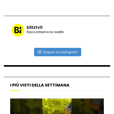
Vulcano di ghiaccio a New York #neve
#snow
blitztvit
Raccontiamo la realtà
Ammiocuggino con la ruspa… finisce
male
Seguici su Instagram
Atterraggio di emergenza tra le auto:
attimi di paura
I PIÙ VISTI DELLA SETTIMANA
Incidente aereo a Mogadiscio, aereo
perde il controllo