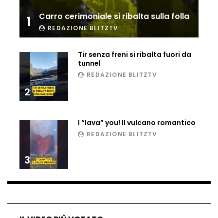
Ucraina, ecco come gli F16 intercettano
Carro cerimoniale si ribalta sulla folla
1
i droni russi
REDAZIONE BLITZTV
Tir senza freni si ribalta fuori da
Tir bloccato sul passaggio a livello:
tunnel
treno lo distrugge
REDAZIONE BLITZTV
2
Parco divertimenti, attrazione cede
all’improvviso
I “lava” you! Il vulcano romantico
REDAZIONE BLITZTV
Auto fuori controllo in Guatemala,
3
tragedia a Petén
Russia sotto zero: fiumi congelati e navi
rompighiaccio a Mosca