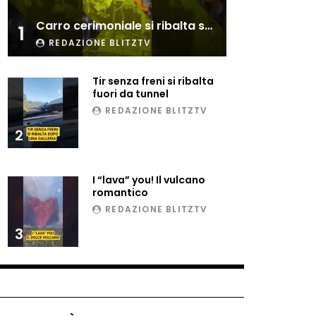
Esplode cabina elettrica
Carro cerimoniale si ribalta sulla folla
sotterranea
1
REDAZIONE BLITZTV
Tir senza freni si ribalta
Grattacielo crolla per un
fuori da tunnel
incendio
REDAZIONE BLITZTV
2
Il gelo estremo crea un
vulcano incredibile
I “lava” you! Il vulcano
romantico
REDAZIONE BLITZTV
Vulcano di ghiaccio a New
3
York #neve #snow
Ammiocuggino con la ruspa…
finisce male