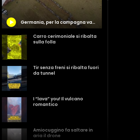
Germania, per la campagna vaccinale anti Covid scendono in campo 700 pecore
Carro cerimoniale si ribalta
sulla folla
Tir senza freni si ribalta fuori
da tunnel
I “lava” you! Il vulcano
romantico
Amiocuggino fa saltare in
aria il drone