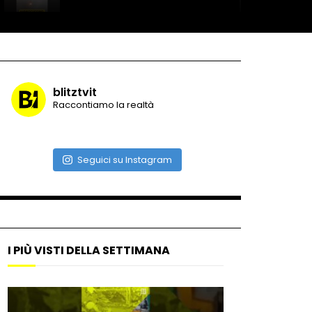
Record di baci in 30 secondi
blitztvit
Raccontiamo la realtà
Due navi USA si scontrano in
mare
Seguici su Instagram
Auto coperta dal letame
dopo incidente
I PIÙ VISTI DELLA SETTIMANA
Nei casinò arriva il cambio
oro automatico