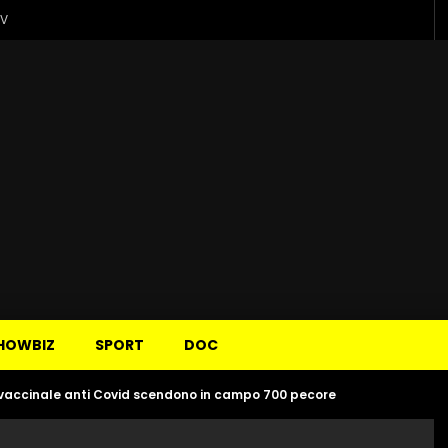
TV
HOWBIZ
SPORT
DOC
accinale anti Covid scendono in campo 700 pecore