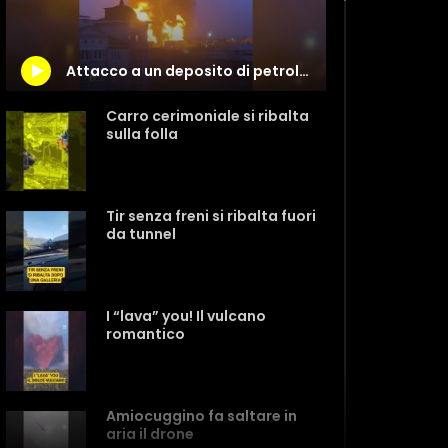
Attacco a un deposito di petrolio in Russia: Mosca accusa Kiev
Carro cerimoniale si ribalta
sulla folla
Tir senza freni si ribalta fuori
da tunnel
I “lava” you! Il vulcano
romantico
Amiocuggino fa saltare in
aria il drone