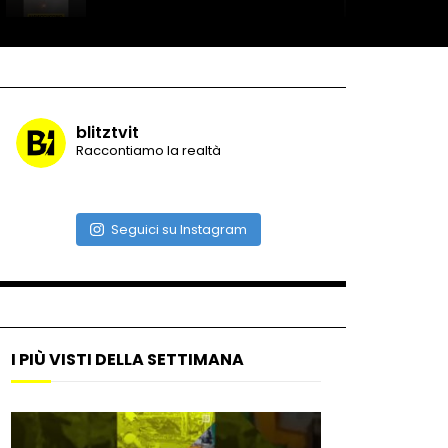
Record di baci in 30 secondi
blitztvit
Raccontiamo la realtà
Due navi USA si scontrano in
mare
Seguici su Instagram
Auto coperta dal letame
dopo incidente
I PIÙ VISTI DELLA SETTIMANA
Nei casinò arriva il cambio
oro automatico