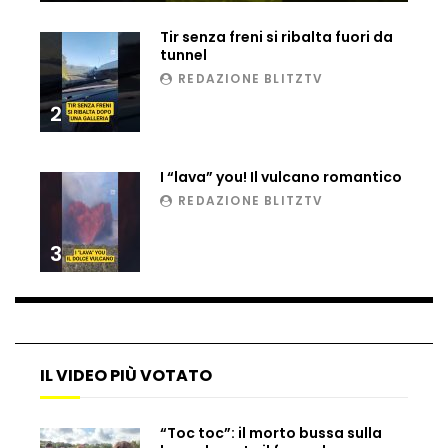
Ucraina, ecco come gli F16 intercettano
Tir senza freni si ribalta fuori da
i droni russi
tunnel
REDAZIONE BLITZTV
2
Tir bloccato sul passaggio a livello:
treno lo distrugge
I “lava” you! Il vulcano romantico
REDAZIONE BLITZTV
Parco divertimenti, attrazione cede
all’improvviso
3
Auto fuori controllo in Guatemala,
tragedia a Petén
IL VIDEO PIÙ VOTATO
Russia sotto zero: fiumi congelati e navi
“Toc toc”: il morto bussa sulla
rompighiaccio a Mosca