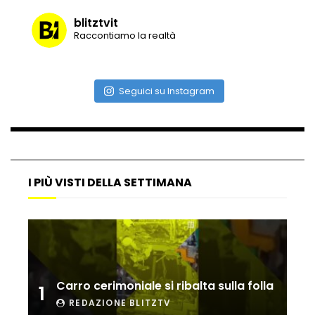
blitztvit
Raccontiamo la realtà
Vulcano di ghiaccio a New York #neve
#snow
Seguici su Instagram
Ammiocuggino con la ruspa… finisce
male
I PIÙ VISTI DELLA SETTIMANA
Atterraggio di emergenza tra le auto:
attimi di paura
Incidente aereo a Mogadiscio, aereo
perde il controllo
Carro cerimoniale si ribalta sulla folla
1
REDAZIONE BLITZTV