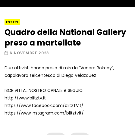
I “lava” you! Il vulcano romantico
ESTERI
Quadro della National Gallery
preso a martellate
Amiocuggino fa saltare in aria il drone
6 NOVEMBRE 2023
Due attivisti hanno preso di mira la “Venere Rokeby”,
capolavoro seicentesco di Diego Velazquez
Record di baci in 30 secondi
ISCRIVITI AL NOSTRO CANALE e SEGUICI:
http://www.blitztv.it
https://www.facebook.com/blitzTVit/
Due navi USA si scontrano in mare
https://www.instagram.com/blitztvit/